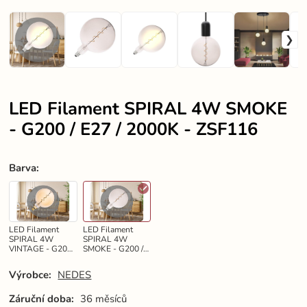
LED Filament SPIRAL 4W SMOKE
- G200 / E27 / 2000K - ZSF116
Barva
:
LED Filament
LED Filament
SPIRAL 4W
SPIRAL 4W
VINTAGE - G200 /
SMOKE - G200 /
E27 / 2000K -
E27 / 2000K -
ZSF115
ZSF116
Výrobce:
NEDES
Záruční doba:
36 měsíců