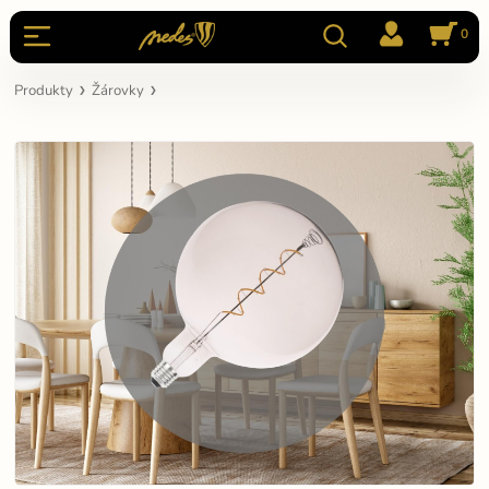
0
Produkty
Žárovky