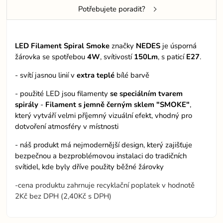
Potřebujete poradit?
LED Filament Spiral Smoke
značky
NEDES
je úsporná
žárovka se spotřebou
4W
, svítivostí
150Lm
, s paticí
E27
.
- svítí jasnou linií v
extra teplé
bílé barvě
- použité LED jsou filamenty
se speciálním tvarem
spirály
-
Filament s jemně černým sklem "SMOKE"
,
který vytváří velmi příjemný vizuální efekt, vhodný pro
dotvoření atmosféry v místnosti
- náš produkt má nejmodernější design, který zajišťuje
bezpečnou a bezproblémovou instalaci do tradičních
svítidel, kde byly dříve použity běžné žárovky
-cena produktu zahrnuje recyklační poplatek v hodnotě
2Kč bez DPH (2,40Kč s DPH)