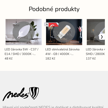
Podobné produkty
Stmívatelná
LED žárovka 5W - C37 /
LED stmívatelná žárovka
LED žárovka 4,
E14 / SMD / 3000K -
4W - G9 / 4000K -
SMD / 2800K -
ZLS712
ZLS624CD
48 Kč
182 Kč
137 Kč
Hlavní vizí společnosti NEDES je dodávat a distribuovat kvalitní