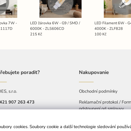
rovka 7W -
LED žárovka 6W - G9 / SMD /
LED Filament 6W - G4
LS1117D
6000K - ZLS606CD
4000K - ZLF828
215 Kč
100 Kč
řebujete poradit?
Nakupovanie
S, s.r.o.
Obchodní podmínky
421 907 263 473
Reklamační protokol / Form
odstoupení od smlouvy
Pá: 7:30-15:30
Ochrana osobních údajů
objednavkacz@nedes.sk
oubory cookies. Soubory cookie a další technologie sledování použí
Prohlášení o přístupnosti