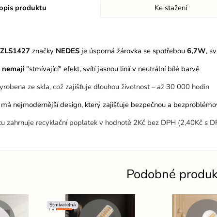
opis produktu
Ke stažení
 ZLS1427
značky
NEDES
je úsporná žárovka se spotřebou
6,7W
, sv
D
nemají
"stmívající" efekt, svítí jasnou linií v neutrální bílé barvě
vyrobena ze skla, což zajišťuje dlouhou životnost – až 30 000 hodin
 má nejmodernější design, který zajišťuje bezpečnou a bezproblémovo
tu zahrnuje recyklační poplatek v hodnotě 2Kč bez DPH (2,40Kč s 
Podobné produk
Stmívatelná