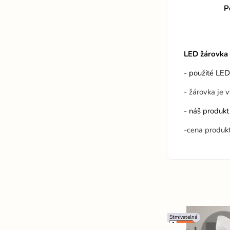
P
LED žárovka
- použité LE
- žárovka je 
- náš produkt
-cena produk
Stmívatelná