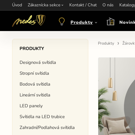
Úvod
Informace:
Zákaznícka sekce
Kontakt / Chat
Kontakt:
+421 907 263 473
O nás
Katalog
Otev
objednavkacz@nedes.sk
Produkty
Novin
Produkty
Žárovk
PRODUKTY
Designová svítidla
Stropní svítidla
Bodová svítidla
Lineární svítidla
LED panely
Svítidla na LED trubice
Zahradní/Podlahová svítidla