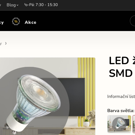
y
írací hodiny:
Blog
Po-Pá: 7:30 - 15:30
ky
Akce
y
LED 
SMD 
Informační lis
Barva světla
: