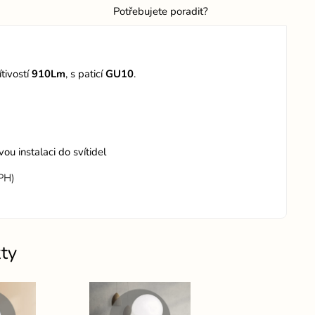
Potřebujete poradit?
ítivostí
910Lm
, s paticí
GU10
.
u instalaci do svítidel
DPH)
ty