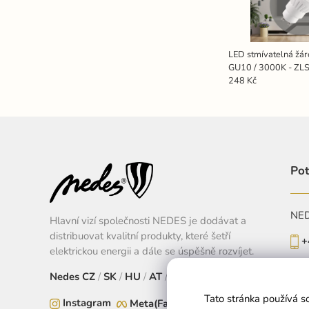
LED stmívatelná žá
GU10 / 3000K - Z
248 Kč
Pot
NEDE
Hlavní vizí společnosti NEDES je dodávat a
distribuovat kvalitní produkty, které šetří
+
elektrickou energii a dále se úspěšně rozvíjet.
Po-
Nedes
CZ
/
SK
/
HU
/
AT
/
EU
Tato stránka používá s
Instagram
Meta(Facebook)