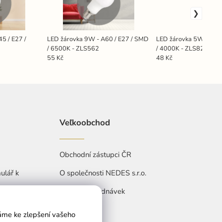
5 / E27 /
LED žárovka 9W - A60 / E27 / SMD
LED žárovka 5W - G45
/ 6500K - ZLS562
/ 4000K - ZLS827
55 Kč
48 Kč
Veľkoobchod
Obchodní zástupci ČR
ulář k
O společnosti NEDES s.r.o.
Přehled objednávek
váme ke zlepšení vašeho