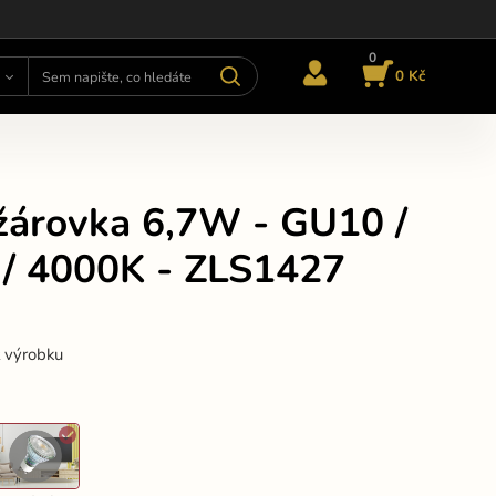
0
0 Kč
žárovka 6,7W - GU10 /
/ 4000K - ZLS1427
t výrobku