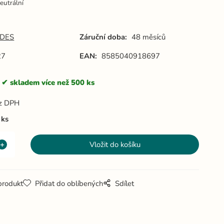
eutrální
DES
Záruční doba:
48 měsíců
27
EAN:
8585040918697
skladem více než 500 ks
z DPH
ks
produkt
Přidat do oblíbených
Sdílet