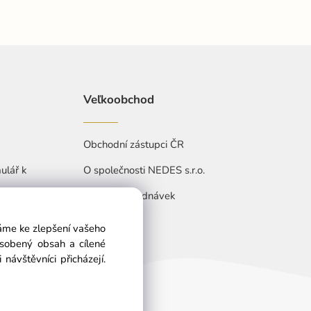
Veľkoobchod
Obchodní zástupci ČR
ulář k
O společnosti NEDES s.r.o.
Přehled objednávek
váme ke zlepšení vašeho
ůsobený obsah a cílené
návštěvníci přicházejí.