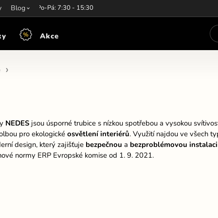
y
írací hodiny:
Blog
Po-Pá: 7:30 - 15:30
ky
Akce
e
ky
NEDES
jsou úsporné trubice s nízkou spotřebou a vysokou svítivost
volbou pro ekologické
osvětlení interiérů
.
Využití najdou ve všech ty
rní design, který zajišťuje
bezpečnou
a
bezproblémovou instalaci
ové normy ERP Evropské komise od 1. 9. 2021.