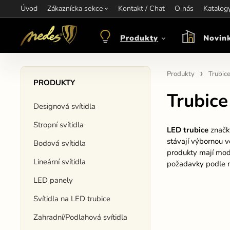
Úvod
Informace:
Zákaznícka sekce
Kontakt / Chat
Kontakt:
+421 907 263 473
O nás
Katalog
Otev
objednavkacz@nedes.sk
Produkty
Novin
Produkty
Trubic
PRODUKTY
Trubice
Designová svítidla
Stropní svítidla
LED trubice
znač
stávají výbornou 
Bodová svítidla
produkty mají mode
Lineární svítidla
požadavky podle n
LED panely
Svítidla na LED trubice
Zahradní/Podlahová svítidla