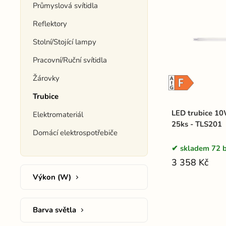
Průmyslová svítidla
Reflektory
Stolní/Stojící lampy
Pracovní/Ruční svítidla
Žárovky
Trubice
LED trubice 10
Elektromateriál
25ks - TLS201
Domácí elektrospotřebiče
skladem 72 b
3 358 Kč
Výkon (W)
Barva světla