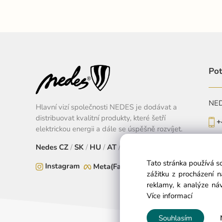
Pot
NEDE
Hlavní vizí společnosti NEDES je dodávat a
distribuovat kvalitní produkty, které šetří
+
elektrickou energii a dále se úspěšně rozvíjet.
Po-
Nedes
CZ
/
SK
/
HU
/
AT
/
EU
Tato stránka používá s
Instagram
Meta(Facebook)
zážitku z procházení 
reklamy, k analýze náv
Více informací
Souhlasím