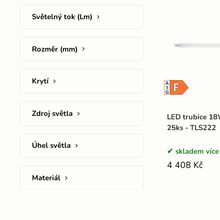
Světelný tok (Lm)
Rozměr (mm)
Krytí
Zdroj světla
LED trubice 18
25ks - TLS222
Úhel světla
skladem více
4 408 Kč
Materiál