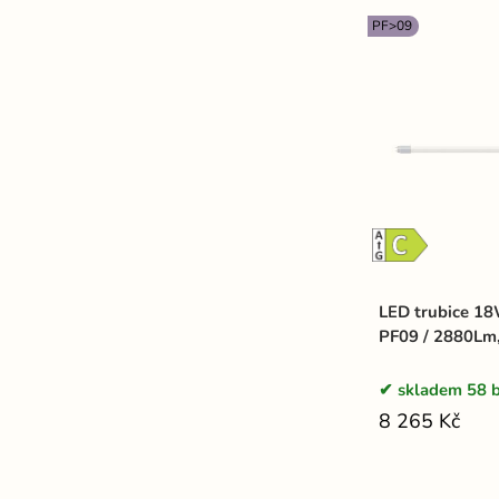
PF>09
LED trubice 18
PF09 / 2880Lm,
skladem 58 b
8 265 Kč