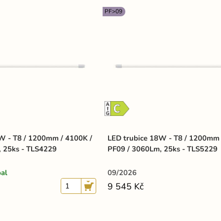
PF>09
W - T8 / 1200mm / 4100K /
LED trubice 18W - T8 / 1200mm 
 25ks - TLS4229
PF09 / 3060Lm, 25ks - TLS5229
al
09/2026
9 545 Kč