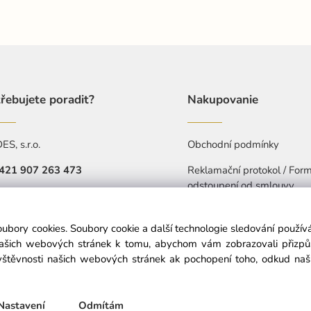
řebujete poradit?
Nakupovanie
S, s.r.o.
Obchodní podmínky
421 907 263 473
Reklamační protokol / Form
odstoupení od smlouvy
Pá: 7:30-15:30
Ochrana osobních údajů
objednavkacz@nedes.sk
oubory cookies. Soubory cookie a další technologie sledování použí
Prohlášení o přístupnosti
našich webových stránek k tomu, abychom vám zobrazovali přizp
štěvnosti našich webových stránek ak pochopení toho, odkud naši 
© Copyright © 2025 nedes.cz, All rights reserved
Nastavení
Odmítám