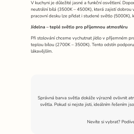
V kuchyni je důležité jasné a funkční osvětlení. Dop
neutrální bílá (3500K – 4500K), která zajistí dobrou v
pracovní desku lze přidat i studené světlo (5000K), k
Jídelna – teplé světlo pro příjemnou atmosféru
Při stolování chceme vychutnat jídlo v příjemném pro
teplou bílou (2700K – 3500K). Tento odstín podporuje 
lákavějším.
Správná barva světla dokáže výrazně ovlivnit atm
světla. Pokud si nejste jisti, ideálním řešením 
Nevíte si vybrat? Podíve