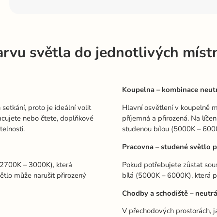
arvu světla do jednotlivých míst
Koupelna – kombinace neutr
tkání, proto je ideální volit
Hlavní osvětlení v koupelně m
acujete nebo čtete, doplňkové
příjemná a přirozená. Na líče
telnosti.
studenou bílou (5000K – 6000
Pracovna – studené světlo p
 (2700K – 3000K), která
Pokud potřebujete zůstat sous
větlo může narušit přirozený
bílá (5000K – 6000K), která p
Chodby a schodiště – neutrá
V přechodových prostorách, j