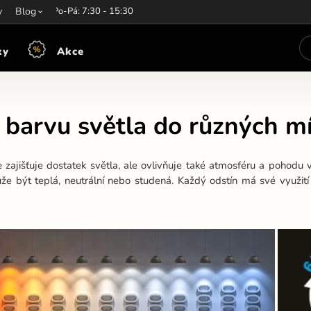
y
írací hodiny:
Blog
Po-Pá: 7:30 - 15:30
ky
Akce
t barvu světla do různých mí
e zajišťuje dostatek světla, ale ovlivňuje také atmosféru a pohodu v
může být teplá, neutrální nebo studená. Každý odstín má své využit