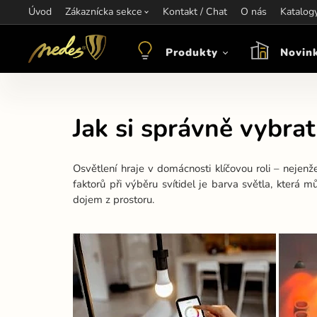
Úvod
Informace:
Zákaznícka sekce
Kontakt / Chat
Kontakt:
+421 907 263 473
O nás
Katalog
Otev
objednavkacz@nedes.sk
Produkty
Novin
Jak si správně vybra
Osvětlení hraje v domácnosti klíčovou roli – nejenž
faktorů při výběru svítidel je barva světla, která 
dojem z prostoru.