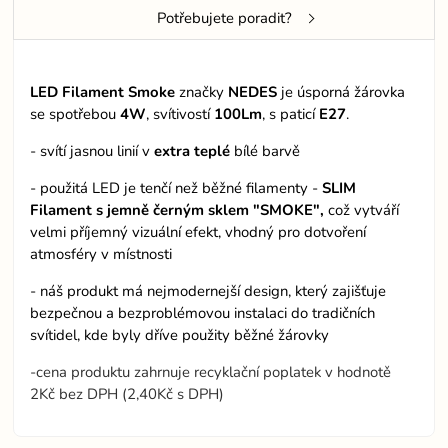
Potřebujete poradit?
LED Filament Smoke
značky
NEDES
je úsporná žárovka
se spotřebou
4W
, svítivostí
100Lm
, s paticí
E27
.
- svítí jasnou linií v
extra teplé
bílé barvě
- použitá LED je tenčí než běžné filamenty -
SLIM
Filament s jemně černým sklem "SMOKE",
což vytváří
velmi příjemný vizuální efekt, vhodný pro dotvoření
atmosféry v místnosti
- náš produkt má nejmodernejší design, který zajišťuje
bezpečnou a bezproblémovou instalaci do tradičních
svítidel, kde byly dříve použity běžné žárovky
-cena produktu zahrnuje recyklační poplatek v hodnotě
2Kč bez DPH (2,40Kč s DPH)