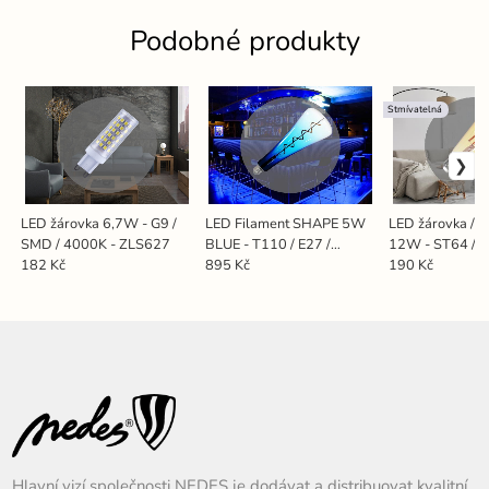
Podobné produkty
Stmívatelná
LED žárovka 6,7W - G9 /
LED Filament SHAPE 5W
LED žárovka / f
SMD / 4000K - ZLS627
BLUE - T110 / E27 /
12W - ST64 / E
1800K - ZSF110
- ZLF915DV
182 Kč
895 Kč
190 Kč
Hlavní vizí společnosti NEDES je dodávat a distribuovat kvalitní