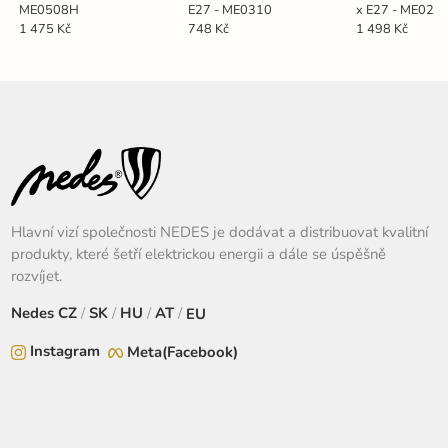
ME0508H
E27 - ME0310
x E27 - ME021
1 475 Kč
748 Kč
1 498 Kč
Hlavní vizí společnosti NEDES je dodávat a distribuovat kvalitní
produkty, které šetří elektrickou energii a dále se úspěšně
rozvíjet.
Nedes
CZ
/
SK
/
HU
/
AT
/
EU
Instagram
Meta(Facebook)