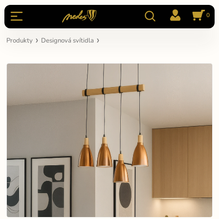
0
Produkty
Designová svítidla