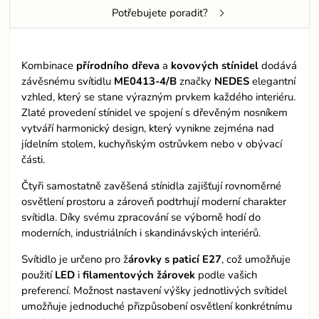
Potřebujete poradit?
Kombinace
přírodního
dřeva
a
kovových
stínidel
dodává
závěsnému svítidlu
ME0413-4/B
značky
NEDES
elegantní
vzhled, který se stane výrazným prvkem každého interiéru.
Zlaté provedení stínidel ve spojení s dřevěným nosníkem
vytváří harmonický design, který vynikne zejména nad
jídelním stolem, kuchyňským ostrůvkem nebo v obývací
části.
Čtyři samostatně zavěšená stínidla zajišťují rovnoměrné
osvětlení prostoru a zároveň podtrhují moderní charakter
svítidla. Díky svému zpracování se výborně hodí do
moderních, industriálních i skandinávských interiérů.
Svítidlo je určeno pro ž
árovky s paticí E27
, což umožňuje
použití
LED
i
filamentových
žárovek
podle vašich
preferencí. Možnost nastavení výšky jednotlivých svítidel
umožňuje jednoduché přizpůsobení osvětlení konkrétnímu