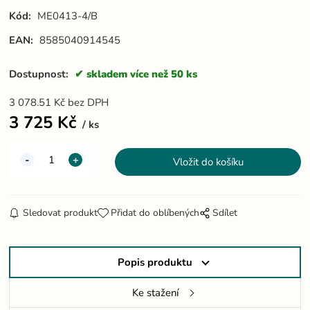
Kód:
ME0413-4/B
EAN:
8585040914545
Dostupnost:
skladem více než 50 ks
3 078.51
Kč
bez DPH
3 725
Kč
ks
Sledovat produkt
Přidat do oblíbených
Sdílet
Popis produktu
Ke stažení