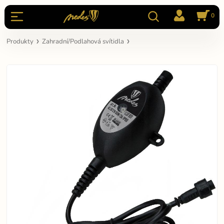
0
Produkty
Zahradní/Podlahová svítidla