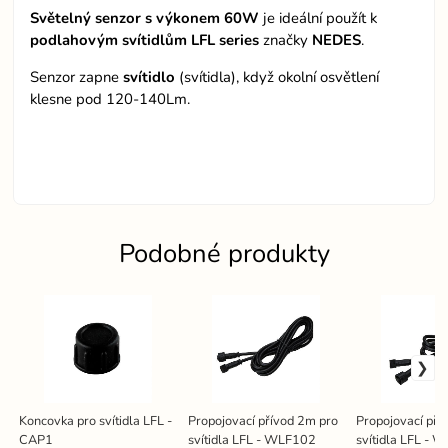
Světelný senzor s výkonem 60W
je ideální použít k
podlahovým svítidlům LFL series
značky
NEDES
.
Senzor zapne
svítidlo
(svítidla), když okolní osvětlení
klesne pod 120-140Lm.
Podobné produkty
Koncovka pro svítidla LFL -
Propojovací přívod 2m pro
Propojovací pří
CAP1
svítidla LFL - WLF102
svítidla LFL - 