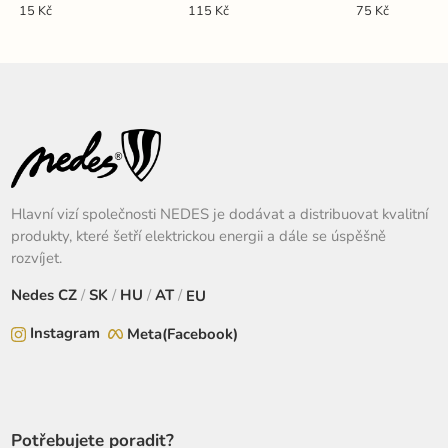
15 Kč
115 Kč
75 Kč
Hlavní vizí společnosti NEDES je dodávat a distribuovat kvalitní
produkty, které šetří elektrickou energii a dále se úspěšně
rozvíjet.
Nedes
CZ
/
SK
/
HU
/
AT
/
EU
Instagram
Meta(Facebook)
Potřebujete poradit?