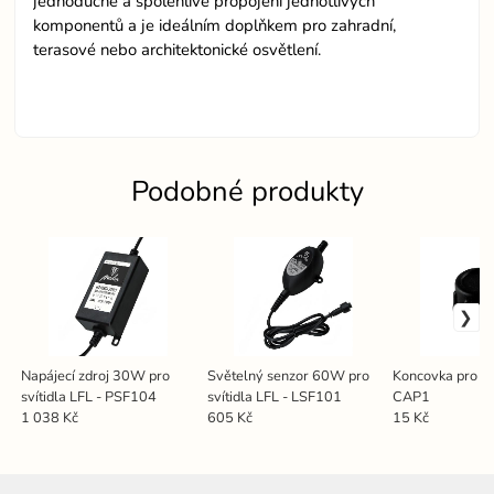
jednoduché a spolehlivé propojení jednotlivých
komponentů a je ideálním doplňkem pro zahradní,
terasové nebo architektonické osvětlení.
Podobné produkty
Napájecí zdroj 30W pro
Světelný senzor 60W pro
Koncovka pro sví
svítidla LFL - PSF104
svítidla LFL - LSF101
CAP1
1 038 Kč
605 Kč
15 Kč