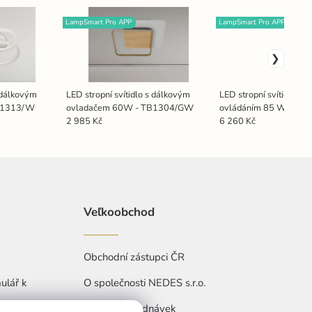
LampSmart Pro APP
LampSmart Pro APP
s dálkovým
LED stropní svítidlo s dálkovým
LED stropní svítidlo s 
B1313/W
ovladačem 60W - TB1304/GW
ovládáním 85 W – TA
2 985 Kč
6 260 Kč
Veľkoobchod
Obchodní zástupci ČR
ulář k
O společnosti NEDES s.r.o.
Přehled objednávek