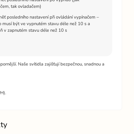
ačem, tak ovladačem)
ť posledního nastavení při ovládání vypínačem –
lo musí být ve vypnutém stavu déle než 10 s a
ň v zapnutém stavu déle než 10 s
spornější. Naše svítidla zajišťují bezpečnou, snadnou a
H).
ty