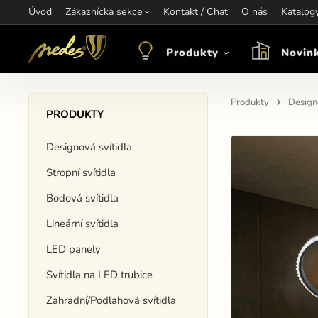
Úvod
Informace:
Zákaznícka sekce
Kontakt / Chat
Kontakt:
+421 907 263 473
O nás
Katalog
Otev
objednavkacz@nedes.sk
Produkty
Novin
Produkty
Designo
PRODUKTY
Designová svítidla
Stropní svítidla
Bodová svítidla
Lineární svítidla
LED panely
Svítidla na LED trubice
Zahradní/Podlahová svítidla