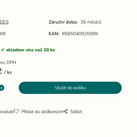
DES
Záruční doba:
36 měsíců
9/B
EAN:
8585040920089
skladem více než 20 ks
bez DPH
č
ks
produkt
Přidat do oblíbených
Sdílet