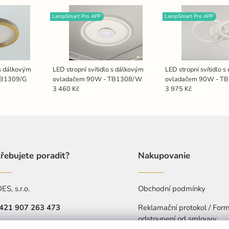
LampSmart Pro APP
LampSmart Pro APP
 s dálkovým
LED stropní svítidlo s dálkovým
LED stropní svítidlo 
TB1309/G
ovladačem 90W - TB1308/W
ovladačem 90W - T
3 460 Kč
3 975 Kč
řebujete poradit?
Nakupovanie
S, s.r.o.
Obchodní podmínky
421 907 263 473
Reklamační protokol / Form
odstoupení od smlouvy
Pá: 7:30-15:30