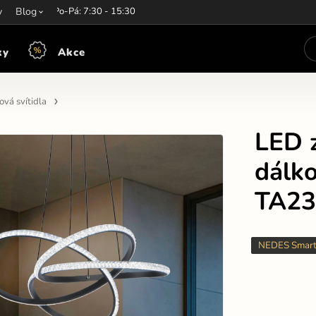
y
írací hodiny:
Blog
Po-Pá: 7:30 - 15:30
ky
Akce
vá svítidla
LED z
dálk
TA23
NEDES Smar