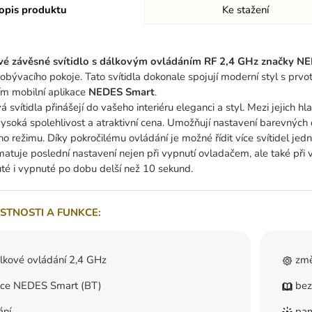
opis produktu
Ke stažení
vé závěsné svítidlo s dálkovým ovládáním RF 2,4 GHz značky N
bývacího pokoje. Tato svítidla dokonale spojují moderní styl s prvo
ím mobilní aplikace
NEDES Smart
.
 svítidla přinášejí do vašeho interiéru eleganci a styl. Mezi jejich h
vysoká spolehlivost a atraktivní cena. Umožňují nastavení barevných od
ího režimu. Díky pokročilému ovládání je možné řídit více svítidel je
amatuje poslední nastavení nejen při vypnutí ovladačem, ale také p
té i vypnuté po dobu delší než 10 sekund.
STNOSTI A FUNKCE:
lkové ovládání 2,4 GHz
změ
ace NEDES Smart (BT)
bez
ání
pamě