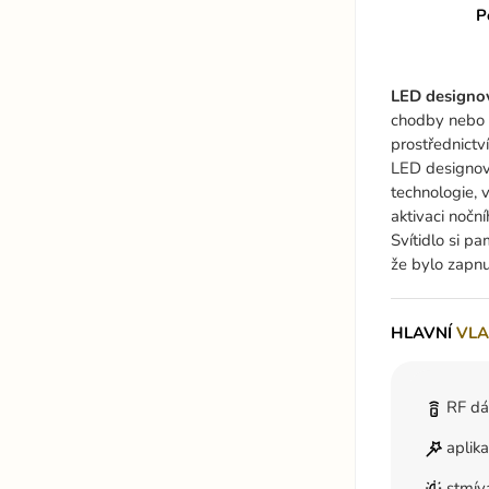
P
LED designo
chodby nebo o
prostřednictv
LED designová
technologie, 
aktivaci nočn
Svítidlo si p
že bylo zapnu
HLAVNÍ
VLA
RF dá
aplik
stmív