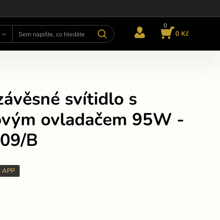
0
0 Kč
ávěsné svítidlo s
ovým ovladačem 95W -
09/B
t APP