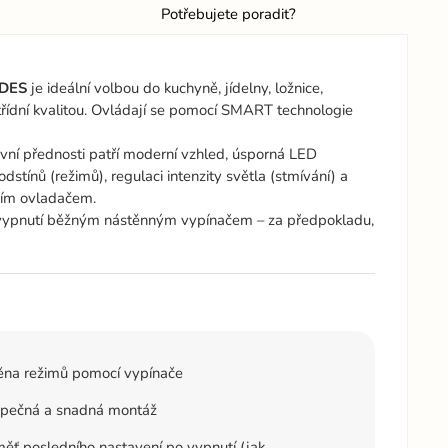
Potřebujete poradit?
EDES
je ideální volbou do kuchyně, jídelny, ložnice,
třídní kvalitou. Ovládají se pomocí SMART technologie
lavní přednosti patří moderní vzhled, úsporná LED
stínů (režimů), regulaci intenzity světla (stmívání) a
dním ovladačem.
ři vypnutí běžným nástěnným vypínačem – za předpokladu,
na režimů pomocí vypínače
pečná a snadná montáž
ť posledního nastavení po vypnutí (jak