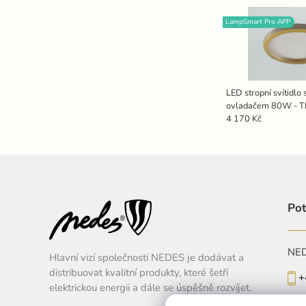
LampSmart Pro APP
LED stropní svítidlo
ovladačem 80W - 
4 170 Kč
Pot
NEDE
Hlavní vizí společnosti NEDES je dodávat a
distribuovat kvalitní produkty, které šetří
+
elektrickou energii a dále se úspěšně rozvíjet.
Po-