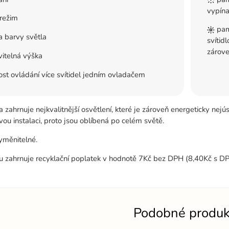
vypín
režim
pamě
 barvy světla
svítid
zárove
itelná výška
t ovládání více svítidel jedním ovladačem
 zahrnuje nejkvalitnější osvětlení, které je zároveň energeticky nejú
u instalaci, proto jsou oblíbená po celém světě.
yměnitelné.
u zahrnuje recyklační poplatek v hodnotě 7Kč bez DPH (8,40Kč s DP
Podobné produk