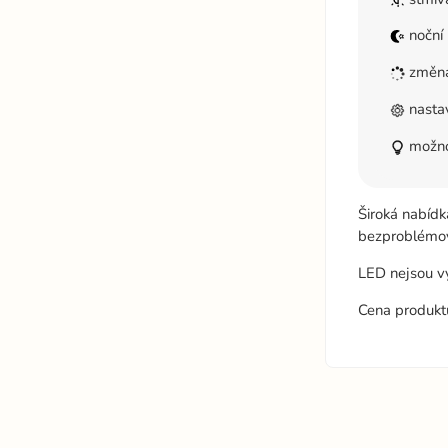
noční 
změna
nastav
možnos
Široká nabídka
bezproblémovo
LED nejsou v
Cena produkt