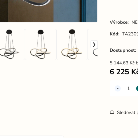
Výrobce:
NE
Kód:
TA230
Dostupnost:
5 144.63
Kč
6 225
K
Sledovat 