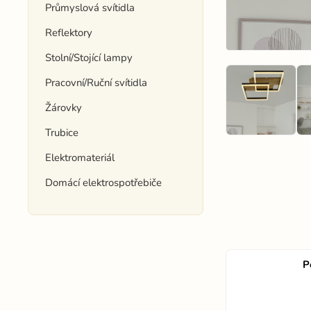
Průmyslová svítidla
Reflektory
Stolní/Stojící lampy
Pracovní/Ruční svítidla
Žárovky
Trubice
Elektromateriál
Domácí elektrospotřebiče
P