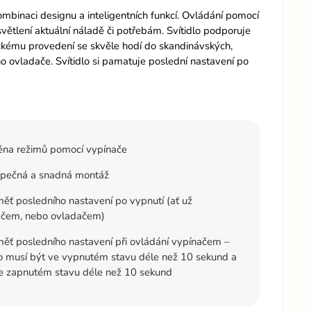
mbinaci designu a inteligentních funkcí. Ovládání pomocí
ětlení aktuální náladě či potřebám. Svítidlo podporuje
ickému provedení se skvěle hodí do skandinávských,
ho ovladače. Svítidlo si pamatuje poslední nastavení po
na režimů pomocí vypínače
pečná a snadná montáž
ť posledního nastavení po vypnutí (ať už
ačem, nebo ovladačem)
ť posledního nastavení při ovládání vypínačem –
lo musí být ve vypnutém stavu déle než 10 sekund a
e zapnutém stavu déle než 10 sekund