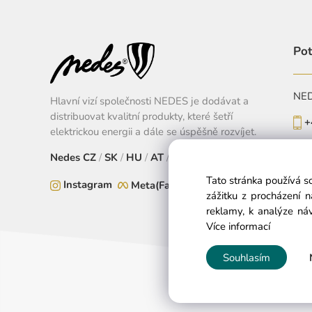
Pot
NEDE
Hlavní vizí společnosti NEDES je dodávat a
distribuovat kvalitní produkty, které šetří
+
elektrickou energii a dále se úspěšně rozvíjet.
Po-
Nedes
CZ
/
SK
/
HU
/
AT
/
EU
Tato stránka používá s
Instagram
Meta(Facebook)
zážitku z procházení 
reklamy, k analýze náv
Více informací
Souhlasím