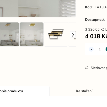
Kód:
TA130
Dostupnost:
3 320.66
Kč
4 018
K
Sledovat 
opis produktu
Ke stažení