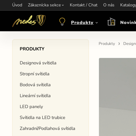
Úvod
Informace:
Zákaznícka sekce
Kontakt / Chat
Kontakt:
+421 907 263 473
O nás
Katalog
Otev
objednavkacz@nedes.sk
Produkty
Novin
Produkty
Designo
PRODUKTY
Designová svítidla
Stropní svítidla
Bodová svítidla
Lineární svítidla
LED panely
Svítidla na LED trubice
Zahradní/Podlahová svítidla