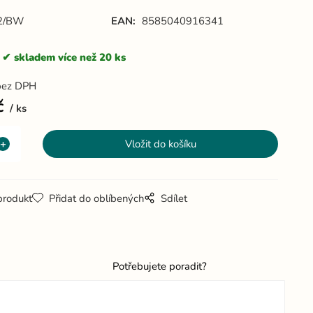
2/BW
EAN:
8585040916341
skladem více než 20 ks
bez DPH
č
ks
produkt
Přidat do oblíbených
Sdílet
Potřebujete poradit?