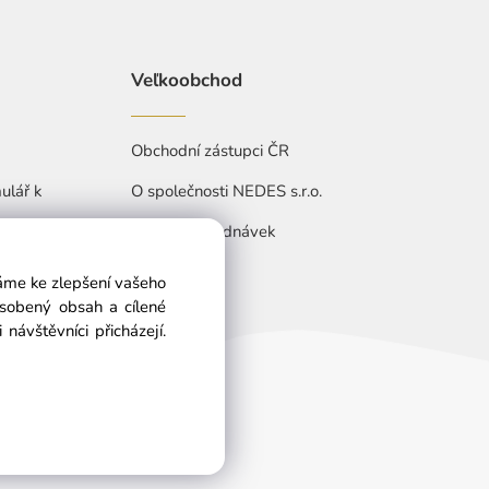
Veľkoobchod
Obchodní zástupci ČR
ulář k
O společnosti NEDES s.r.o.
Přehled objednávek
váme ke zlepšení vašeho
ůsobený obsah a cílené
návštěvníci přicházejí.