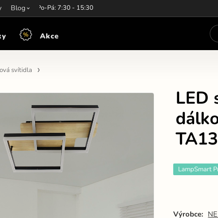
y
írací hodiny:
Blog
Po-Pá: 7:30 - 15:30
ky
Akce
vá svítidla
LED s
dálk
TA1
LampSmart P
Výrobce:
NE