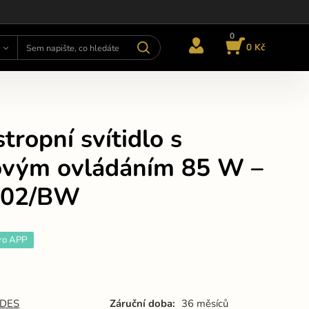
0
0 Kč
tropní svítidlo s
ovým ovládáním 85 W –
302/BW
ro APP
DES
Záruční doba:
36 měsíců