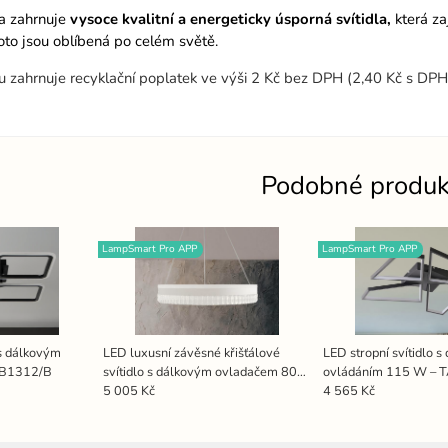
ka zahrnuje
vysoce kvalitní a energeticky úsporná svítidla,
která zaj
oto jsou oblíbená po celém světě.
 zahrnuje recyklační poplatek ve výši 2 Kč bez DPH (2,40 Kč s DPH
Podobné produk
LampSmart Pro APP
LampSmart Pro APP
 s dálkovým
LED luxusní závěsné křišťálové
LED stropní svítidlo 
TB1312/B
svítidlo s dálkovým ovladačem 80W
ovládáním 115 W – 
- TA2302/W
5 005 Kč
4 565 Kč