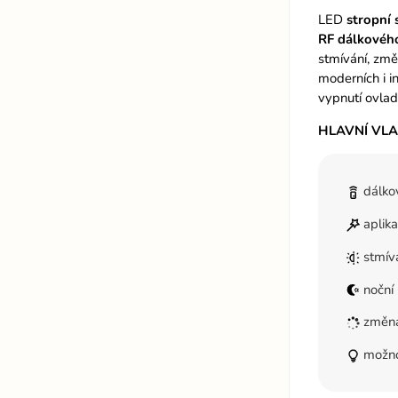
LED
stropní
RF
dálkovéh
stmívání, změ
moderních i i
vypnutí ovlad
HLAVNÍ VL
dálko
aplik
stmív
noční 
změna
možnos