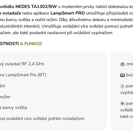
svítidlo
NEDES
TA1302/BW
s moderními prvky nabízí dokonalou ko
o
ovladače
nebo aplikace
LampSmart
PRO
umožňuje přizpůsobit osv
nu barvy světla a noční režim. Díky dřevěnému dekoru a minimalist
ndustriálních interiérů. Umožňuje ovládání více svítidel pomocí jedno
ačem, ale také poslední nastavení při ovládání vypínačem
ASTNOSTI
A FUNKCE:
vý ovladač RF 2,4 GHz
změ
ace LampSmart Pro (BT)
bez
ání
pamě
vypín
režim
pamě
 barvy světla
svítid
také v
t ovládání více svítidel jedním ovladačem