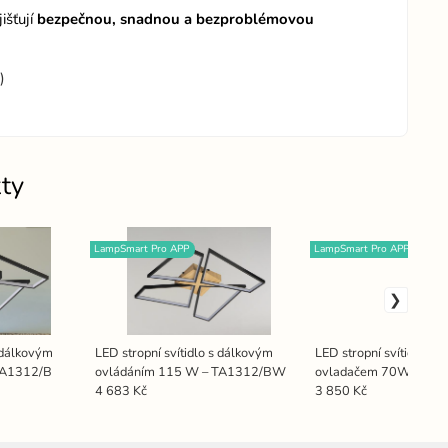
išťují
bezpečnou, snadnou a bezproblémovou
)
ty
LampSmart Pro APP
LampSmart Pro APP
s dálkovým
LED stropní svítidlo s dálkovým
LED stropní svítidlo s 
TA1312/B
ovládáním 115 W – TA1312/BW
ovladačem 70W - TA1
4 683 Kč
3 850 Kč