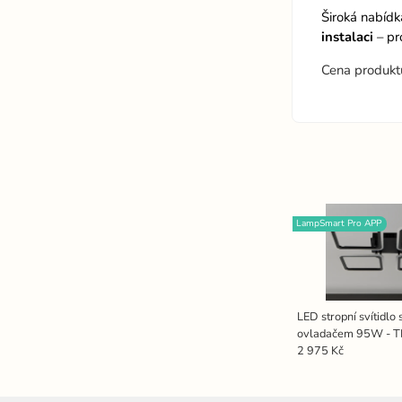
Široká nabíd
instalaci
– pr
Cena produktu
LampSmart Pro APP
LED stropní svítidlo
ovladačem 95W - 
2 975 Kč