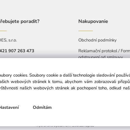
řebujete poradit?
Nakupovanie
S, s.r.o.
Obchodní podmínky
421 907 263 473
Reklamační protokol / Form
odstoupení od smlouvy
Pá: 7:30-15:30
Ochrana osobních údajů
objednavkacz@nedes.sk
oubory cookies. Soubory cookie a další technologie sledování použí
Prohlášení o přístupnosti
našich webových stránek k tomu, abychom vám zobrazovali přizp
štěvnosti našich webových stránek ak pochopení toho, odkud naši 
© Copyright © 2025 nedes.cz, All rights reserved
Nastavení
Odmítám
Vytvořeno systémem ClickEshop.cz