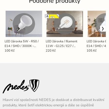
Podobné produkty
Stmívatelná
LED žárovka 5W - R50 /
LED žárovka / filament
LED žárovka 6W
E14 / SMD / 3000K -
11W - G125 / E27 /
E14 / SMD / 40
ZLS213
3000K - ZLF913D
ZLS225
100 Kč
220 Kč
105 Kč
Hlavní vizí společnosti NEDES je dodávat a distribuovat kvalitní
produkty, které šetří elektrickou energii a dále se úspěšně