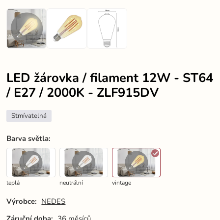
LED žárovka / filament 12W - ST64
/ E27 / 2000K - ZLF915DV
Stmívatelná
Barva světla
:
teplá
neutrální
vintage
Výrobce:
NEDES
Záruční doba:
36 měsíců