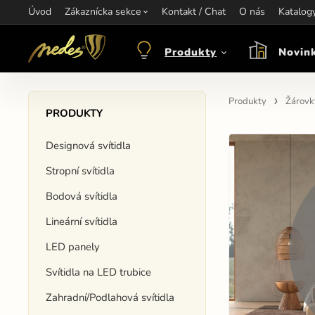
Úvod
Informace:
Zákaznícka sekce
Kontakt / Chat
Kontakt:
+421 907 263 473
O nás
Katalog
Otev
objednavkacz@nedes.sk
Produkty
Novin
Produkty
Žárovk
PRODUKTY
Designová svítidla
Stropní svítidla
Bodová svítidla
Lineární svítidla
LED panely
Svítidla na LED trubice
Zahradní/Podlahová svítidla