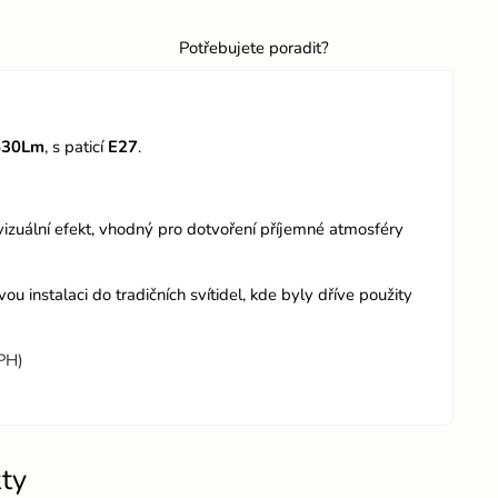
Potřebujete poradit?
530Lm
, s paticí
E27
.
 vizuální efekt, vhodný pro dotvoření příjemné atmosféry
 instalaci do tradičních svítidel, kde byly dříve použity
DPH)
ty