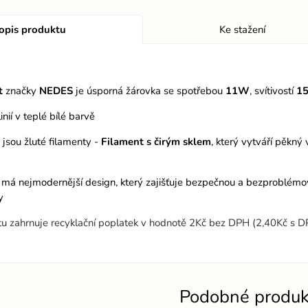
opis produktu
Ke stažení
t
značky
NEDES
je úsporná žárovka se spotřebou
11
W
, svítivostí
1
linií v teplé bílé barvě
 jsou žluté filamenty -
Filament s čirým sklem
, který vytváří pěkný
 má nejmodernější design, který zajišťuje bezpečnou a bezproblémovou
y
tu zahrnuje recyklační poplatek v hodnotě 2Kč bez DPH (2,40Kč s 
Podobné produk