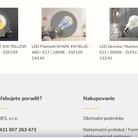
PE 4W YELLOW
LED Filament SHAPE 4W BLUE -
LED žárovka / filame
K - ZSF109
A60 / E27 / 1800K - ZSF105
E27 / 3000K - ZLF5
243 Kč
133 Kč
řebujete poradit?
Nakupovanie
S, s.r.o.
Obchodní podmínky
421 907 263 473
Reklamační protokol / Form
odstoupení od smlouvy