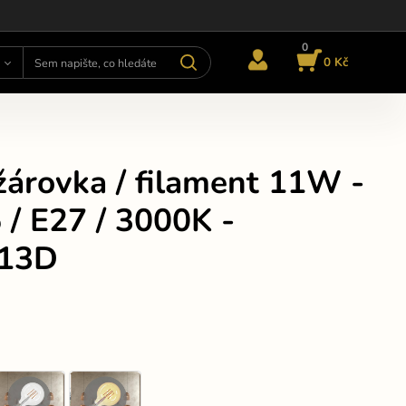
0
0 Kč
žárovka / filament 11W -
/ E27 / 3000K -
13D