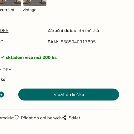
eutrální
vintage
DES
Záruční doba:
36 měsíců
3D
EAN:
8585040917805
skladem více než 200 ks
z DPH
ks
produkt
Přidat do oblíbených
Sdílet