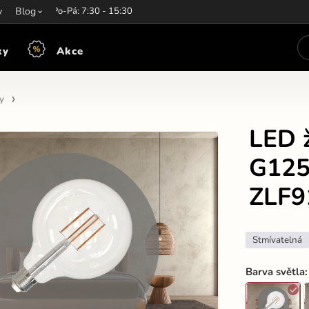
y
írací hodiny:
Blog
Po-Pá: 7:30 - 15:30
ky
Akce
y
LED 
G125 
ZLF9
Stmívatelná
Barva světla
: