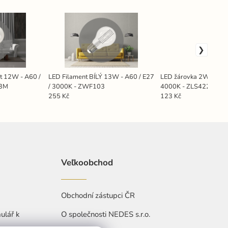
nt 12W - A60 /
LED Filament BÍLÝ 13W - A60 / E27
LED žárovka 2W - G4 /
13M
/ 3000K - ZWF103
4000K - ZLS422
255 Kč
123 Kč
Veľkoobchod
Obchodní zástupci ČR
ulář k
O společnosti NEDES s.r.o.