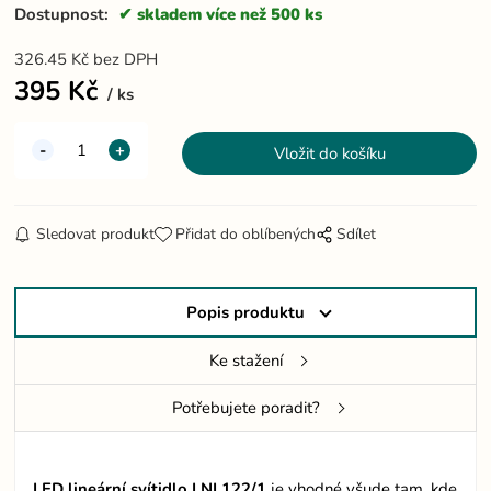
Dostupnost:
skladem více než 500 ks
326.45
Kč
bez DPH
395
Kč
ks
Sledovat produkt
Přidat do oblíbených
Sdílet
Popis produktu
Ke stažení
Potřebujete poradit?
LED lineární svítidlo LNL122/1
je vhodné všude tam, kde