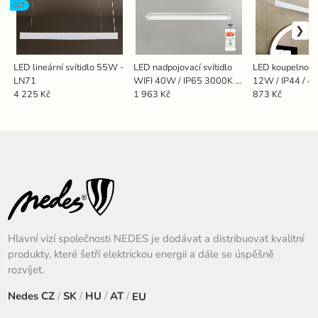
CCT
LED lineární svítidlo 55W -
LED nadpojovací svítidlo
LED koupelnové 
LN71
WIFI 40W / IP65 3000K -
12W / IP44 / 4
6500K - LNL334/3W
LNL7722/WH
4 225 Kč
1 963 Kč
873 Kč
Hlavní vizí společnosti NEDES je dodávat a distribuovat kvalitní
produkty, které šetří elektrickou energii a dále se úspěšně
rozvíjet.
Nedes
CZ
/
SK
/
HU
/
AT
/
EU