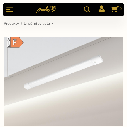
0
Produkty
Lineární svítidla