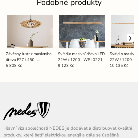
Podobné produkty
Závěsný lustr z masivního
Svítidlo masivní dřevo LED
Svítidlo masivn
dřeva E27 / 450 -
22W / 1200 - WRL0221
22W / 1200 -
WRE131
5 808 Kč
9 123 Kč
10 135 Kč
Hlavní vizí společnosti NEDES je dodávat a distribuovat kvalitní
produkty, které šetří elektrickou energii a dále se úspěšně