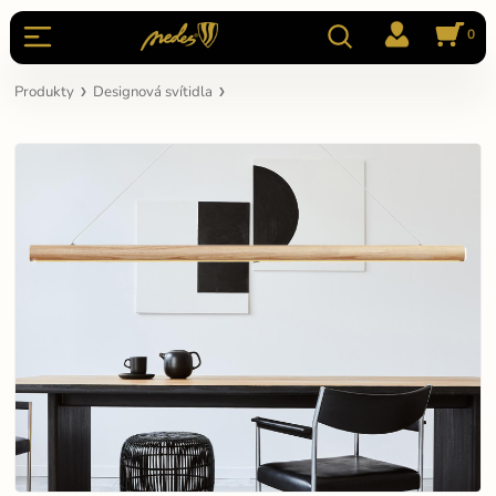
0
Produkty
Designová svítidla