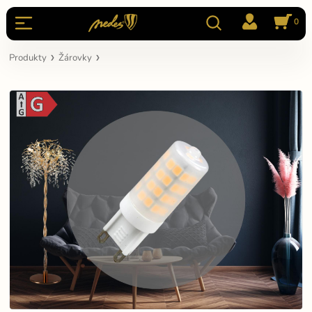
0
Produkty
Žárovky