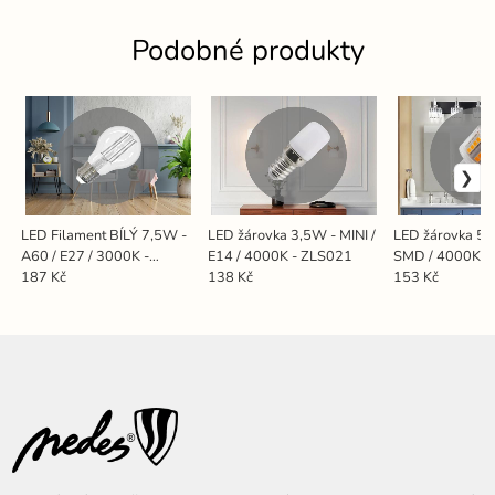
Podobné produkty
LED Filament BÍLÝ 7,5W -
LED žárovka 3,5W - MINI /
LED žárovka 5W
A60 / E27 / 3000K -
E14 / 4000K - ZLS021
SMD / 4000K / 
ZWF101
ZLS625CW
187 Kč
138 Kč
153 Kč