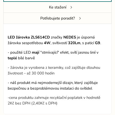
Ke stažení
Potřebujete poradit?
LED žárovka ZLS614CD
značky
NEDES
je úsporná
žárovka sespotřebou
4W
, svítivostí
320Lm
, s paticí
G9
.
- použité LED
mají
"stmívající" efekt, svítí jasnou linií v
teplé
bílé barvě
- žárovka je vyrobena z keramiky, což zajišťuje dlouhou
životnost – až 30 000 hodin
- náš produkt má nejmodernejší dizajn, který zajišťuje
bezpečnou a bezproblémovou instalaci do svítidel
-cena produktu zahrnuje recyklační poplatek v hodnotě
2Kč bez DPH (2,40Kč s DPH)