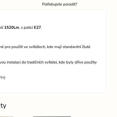
Potřebujete poradit?
stí
1520Lm
, s paticí
E27
.
né pro použití ve svítidlech, kde mají standardní žluté
 instalaci do tradičních svítidel, kde byly dříve použity
DPH)
ty