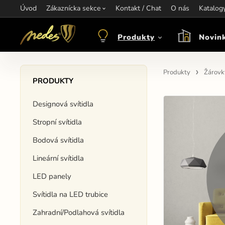
Úvod
Informace:
Zákaznícka sekce
Kontakt / Chat
Kontakt:
+421 907 263 473
O nás
Katalog
Otev
objednavkacz@nedes.sk
Produkty
Novin
Produkty
Žárovk
PRODUKTY
Designová svítidla
Stropní svítidla
Bodová svítidla
Lineární svítidla
LED panely
Svítidla na LED trubice
Zahradní/Podlahová svítidla