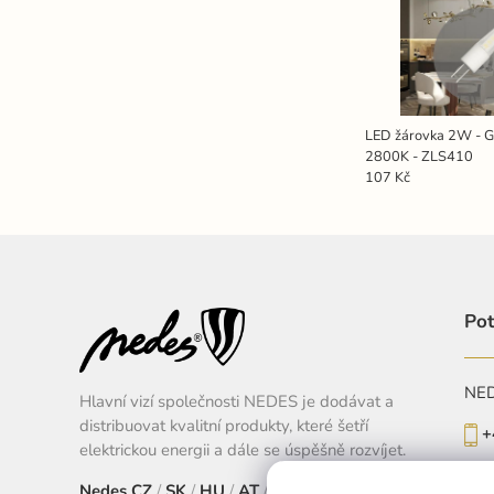
LED žárovka 2W - G
2800K - ZLS410
107 Kč
Pot
NEDE
Hlavní vizí společnosti NEDES je dodávat a
distribuovat kvalitní produkty, které šetří
+
elektrickou energii a dále se úspěšně rozvíjet.
Po-
Nedes
CZ
/
SK
/
HU
/
AT
/
EU