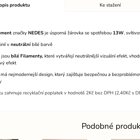
opis produktu
Ke stažení
lament
značky
NEDES
je úsporná žárovka se spotřebou
13W
, svítivo
inií v
neutrální
bílé barvě
D jsou
bílé
Filamenty,
které vytvářejí neutrálnější vizuální efekt, vhod
ivý efekt
 má nejmodernejší design, který zajišťuje bezpečnou a bezproblémovou
y
tu zahrnuje recyklační poplatek v hodnotě 2Kč bez DPH (2,40Kč s 
Podobné produk