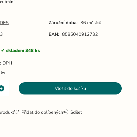
eutrální
DES
Záruční doba:
36 měsíců
3
EAN:
8585040912732
skladem 348 ks
z DPH
ks
produkt
Přidat do oblíbených
Sdílet