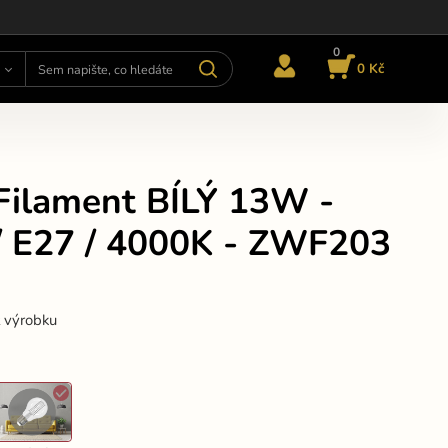
0
0 Kč
Filament BÍLÝ 13W -
/ E27 / 4000K - ZWF203
t výrobku