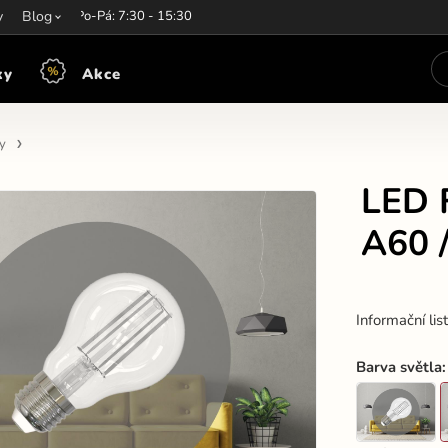
y
írací hodiny:
Blog
Po-Pá: 7:30 - 15:30
ky
Akce
y
LED 
A60 
Informační lis
Barva světla
: