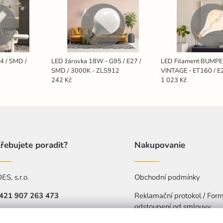
4 / SMD /
LED žárovka 18W - G95 / E27 /
LED Filament BUMP
SMD / 3000K - ZLS912
VINTAGE - ET160 / E
ZSF119
242 Kč
1 023 Kč
řebujete poradit?
Nakupovanie
S, s.r.o.
Obchodní podmínky
421 907 263 473
Reklamační protokol / Form
odstoupení od smlouvy
Pá: 7:30-15:30