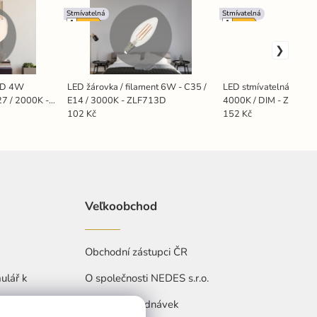
Stmívatelná
Stmívatelná
ED 4W
LED žárovka / filament 6W - C35 /
LED stmívatelná žárov
27 / 2000K -
E14 / 3000K - ZLF713D
4000K / DIM - ZLS42
102 Kč
152 Kč
Veľkoobchod
Obchodní zástupci ČR
ulář k
O společnosti NEDES s.r.o.
Přehled objednávek