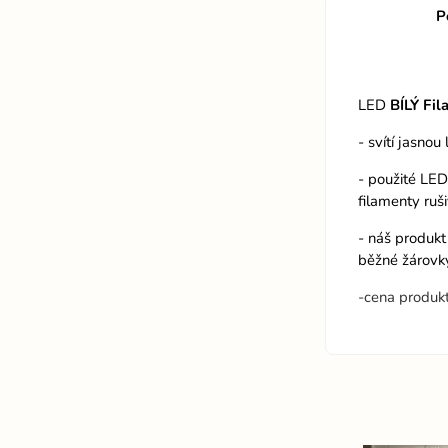
P
LED
BÍLÝ Fi
- svítí jasnou l
- použité LE
filamenty ruš
- náš produkt
běžné žárovk
-cena produk