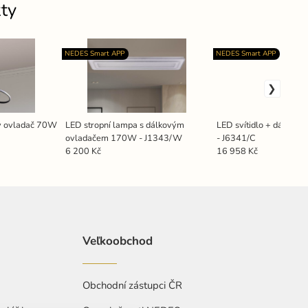
ty
NEDES Smart APP
NEDES Smart APP
vý ovladač 70W
LED stropní lampa s dálkovým
LED svítidlo + dálkov
ovladačem 170W - J1343/W
- J6341/C
6 200 Kč
16 958 Kč
Veľkoobchod
Obchodní zástupci ČR