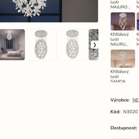
lustr
l
MAJURO
30W -
N3000
Křišťálový
K
lustr
l
NAURU
24W -
N3013
Křišťálový
lustr
SAMOA
30W -
N3021
Výrobce:
NE
Kód:
N3020
Dostupnost: