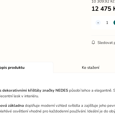
10 309.92
K
12 475
Sledovat 
opis produktu
Ke stažení
 s dekorativními křišťály značky NEDES
působí lehce a elegantně. S
centní lesk v interiéru.
mová základna
doplňuje moderní vzhled svítidla a zajišťuje jeho pevn
lehlivé osvětlení vhodné pro každodenní používání. Ideální je do o