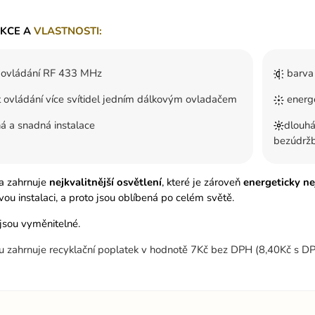
NKCE A
VLASTNOSTI:
 ovládání RF 433 MHz
barva 
ovládání více svítidel jedním dálkovým ovladačem
energe
 a snadná instalace
dlouhá
bezúdržb
ka zahrnuje
nejkvalitnější osvětlení
, které je zároveň
energeticky ne
u instalaci, a proto jsou oblíbená po celém světě.
jsou vyměnitelné.
u zahrnuje recyklační poplatek v hodnotě 7Kč bez DPH (8,40Kč s D