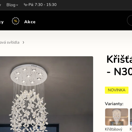
y
írací hodiny:
Blog
Po-Pá: 7:30 - 15:30
ky
Akce
vá svítidla
Křiš
- N3
NOVINKA
Varianty
:
Křišťálový
K