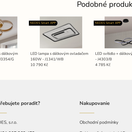
Podobné produk
NEDES Smart APP
NEDES Smart APP
 s dálkovým
LED lampa s dálkovým ovladačem
LED svítidlo + dálko
J3354/G
160W - J1341/WB
- J4303/B
10 790 Kč
4 785 Kč
řebujete poradit?
Nakupovanie
S, s.r.o.
Obchodní podmínky