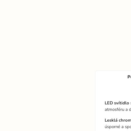
P
LED svítidlo
atmosféru a de
Lesklá chro
úsporné a spo