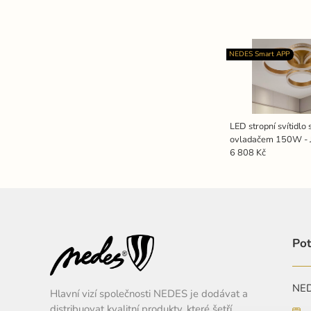
NEDES Smart APP
LED stropní svítidlo
ovladačem 150W - 
6 808 Kč
Pot
NEDE
Hlavní vizí společnosti NEDES je dodávat a
distribuovat kvalitní produkty, které šetří