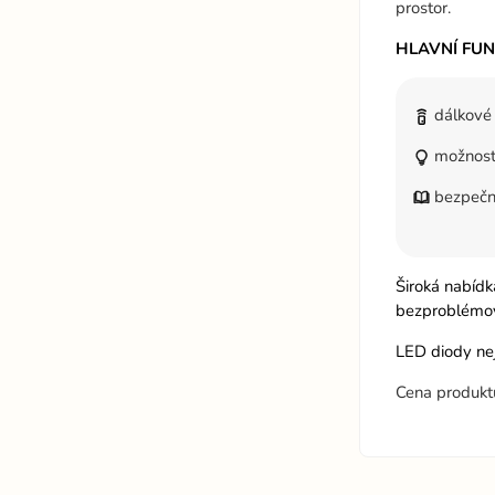
prostor.
HLAVNÍ FU
dálkové
možnost 
bezpečná
Široká nabíd
bezproblémovo
LED diody ne
Cena produkt