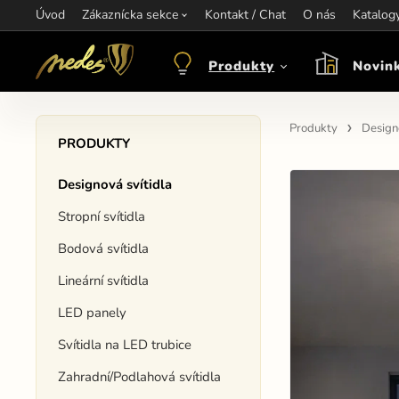
Úvod
Informace:
Zákaznícka sekce
Kontakt / Chat
Kontakt:
+421 907 263 473
O nás
Katalog
Otev
objednavkacz@nedes.sk
Produkty
Novin
Produkty
Designo
PRODUKTY
Designová svítidla
Stropní svítidla
Bodová svítidla
Lineární svítidla
LED panely
Svítidla na LED trubice
Zahradní/Podlahová svítidla