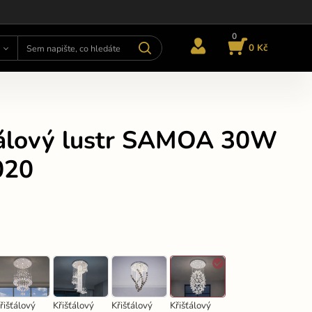
0
0 Kč
ťálový lustr SAMOA 30W
020
řišťálový
Křišťálový
Křišťálový
Křišťálový