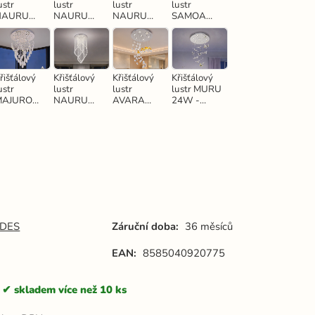
ustr
lustr
lustr
lustr
NAURU
NAURU
NAURU
SAMOA
24W -
24W -
30W -
30W -
N3010
N3011
N3012
N3020
řišťálový
Křišťálový
Křišťálový
Křišťálový
ustr
lustr
lustr
lustr MURU
MAJURO
NAURU
AVARA
24W -
30W -
30W -
24W -
N3031
N3001
N3014
N3030
DES
Záruční doba:
36 měsíců
EAN:
8585040920775
skladem více než 10 ks