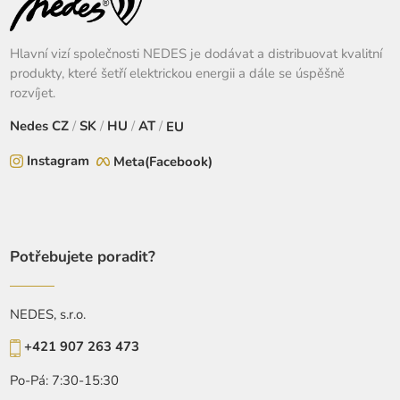
Hlavní vizí společnosti NEDES je dodávat a distribuovat kvalitní
produkty, které šetří elektrickou energii a dále se úspěšně
rozvíjet.
Nedes
CZ
/
SK
/
HU
/
AT
/
EU
Instagram
Meta(Facebook)
Potřebujete poradit?
NEDES, s.r.o.
+421 907 263 473
Po-Pá: 7:30-15:30