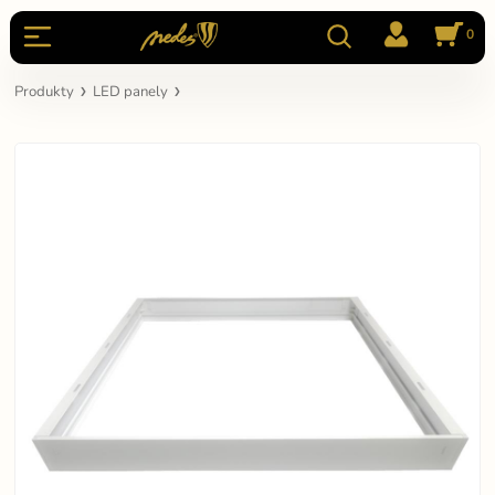
0
Produkty
LED panely