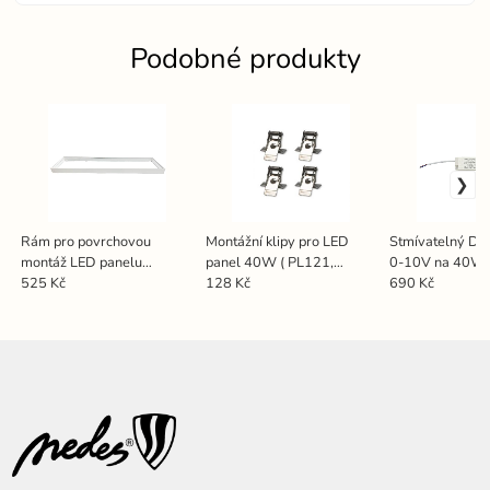
Podobné produkty
Rám pro povrchovou
Montážní klipy pro LED
Stmívatelný Dr
montáž LED panelu
panel 40W ( PL121,
0-10V na 40W 
295x1195mm ( PL7 series
PL121H, PL121H/U ) -
- D01040W
525 Kč
128 Kč
690 Kč
) - MS721
SNR001