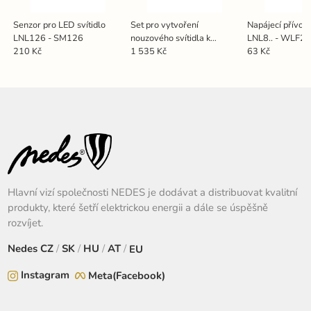
Senzor pro LED svítidlo
Set pro vytvoření
Napájecí přívod
LNL126 - SM126
nouzového svítidla k
LNL8.. - WLF2
LNL126 - EK126
210 Kč
1 535 Kč
63 Kč
Hlavní vizí společnosti NEDES je dodávat a distribuovat kvalitní
produkty, které šetří elektrickou energii a dále se úspěšně
rozvíjet.
Nedes
CZ
/
SK
/
HU
/
AT
/
EU
Instagram
Meta(Facebook)