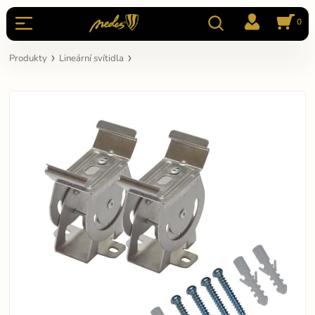
0
Produkty
Lineární svítidla