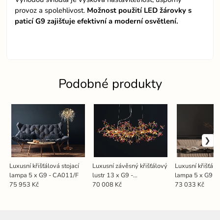
provoz a spolehlivost.
Možnost použití LED žárovky s
paticí G9 zajišťuje efektivní a moderní osvětlení.
Podobné produkty
Luxusní křišťálová stojací
Luxusní závěsný křišťálový
Luxusní křišťálo
lampa 5 x G9 - CA011/F
lustr 13 x G9 -
lampa 5 x G9 -
CA032/1200L
75 953 Kč
70 008 Kč
73 033 Kč