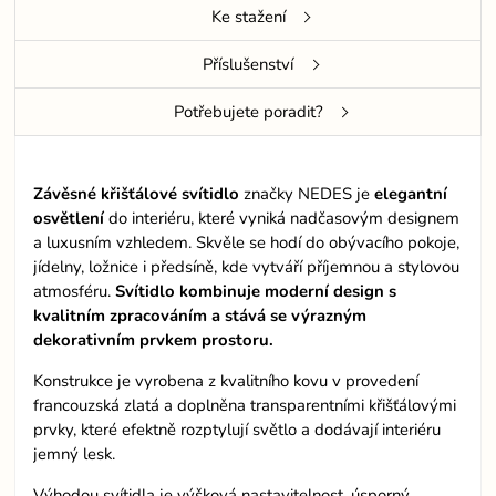
Ke stažení
Příslušenství
Potřebujete poradit?
Závěsné křišťálové svítidlo
značky NEDES je
elegantní
osvětlení
do interiéru, které vyniká nadčasovým designem
a luxusním vzhledem. Skvěle se hodí do obývacího pokoje,
jídelny, ložnice i předsíně, kde vytváří příjemnou a stylovou
atmosféru.
Svítidlo kombinuje moderní design s
kvalitním zpracováním a stává se výrazným
dekorativním prvkem prostoru.
Konstrukce je vyrobena z kvalitního kovu v provedení
francouzská zlatá a doplněna transparentními křišťálovými
prvky, které efektně rozptylují světlo a dodávají interiéru
jemný lesk.
Výhodou svítidla je výšková nastavitelnost, úsporný