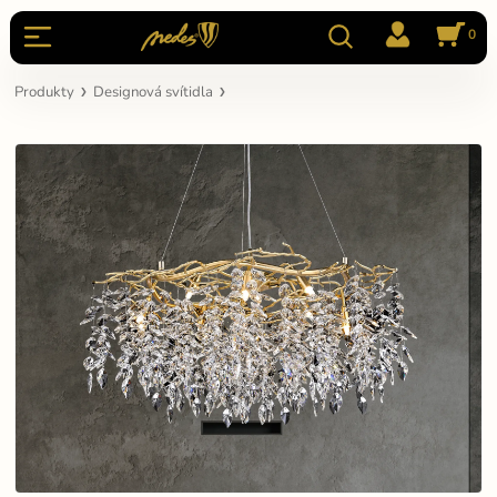
0
Produkty
Designová svítidla