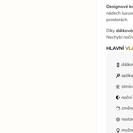
Designové kr
nádech luxusu
prostorách.
Díky
dálkov
Nechybí noční
HLAVNÍ
VL
dálko
aplik
stmív
noční 
změna
nastav
možnos