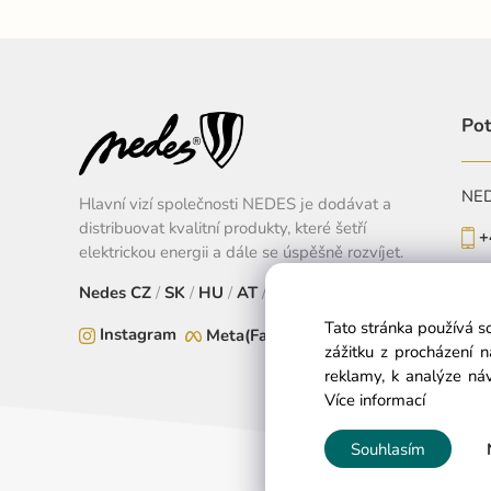
Pot
NEDE
Hlavní vizí společnosti NEDES je dodávat a
distribuovat kvalitní produkty, které šetří
+
elektrickou energii a dále se úspěšně rozvíjet.
Po-
Nedes
CZ
/
SK
/
HU
/
AT
/
EU
Tato stránka používá s
Instagram
Meta(Facebook)
zážitku z procházení 
reklamy, k analýze náv
Více informací
Souhlasím