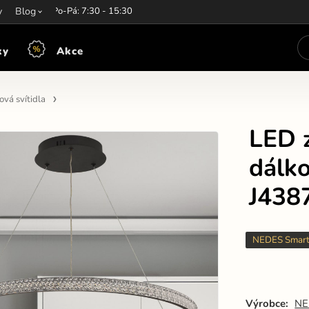
y
írací hodiny:
Blog
Po-Pá: 7:30 - 15:30
ky
Akce
vá svítidla
LED 
dálk
J438
NEDES Smar
Výrobce:
NE