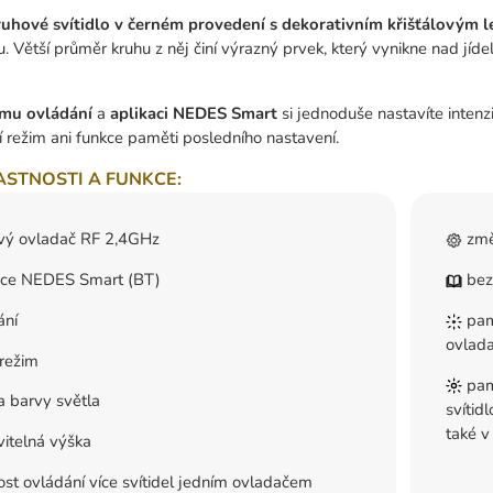
uhové svítidlo v černém provedení s dekorativním křišťálovým
. Větší průměr kruhu z něj činí výrazný prvek, který vynikne nad jíd
ému
ovládání
a
aplikaci
NEDES
Smart
si jednoduše nastavíte intenzi
 režim ani funkce paměti posledního nastavení.
ASTNOSTI A FUNKCE:
vý ovladač RF 2,4GHz
změ
ace NEDES Smart (BT)
bez
ání
pamě
ovlad
režim
pamě
 barvy světla
svítid
také v
itelná výška
t ovládání více svítidel jedním ovladačem