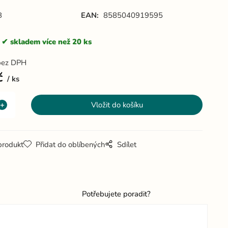
B
EAN:
8585040919595
skladem více než 20 ks
bez DPH
č
ks
produkt
Přidat do oblíbených
Sdílet
Potřebujete poradit?