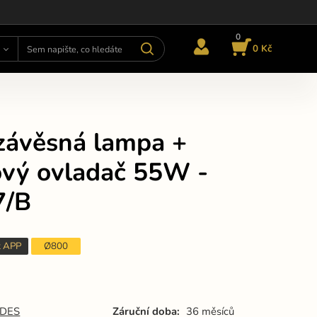
0
0 Kč
závěsná lampa +
ový ovladač 55W -
7/B
t APP
Ø800
DES
Záruční doba:
36 měsíců