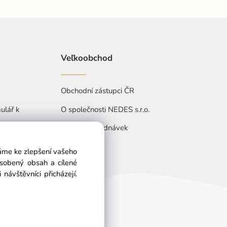
Veľkoobchod
Obchodní zástupci ČR
ulář k
O společnosti NEDES s.r.o.
Přehled objednávek
váme ke zlepšení vašeho
ůsobený obsah a cílené
návštěvníci přicházejí.