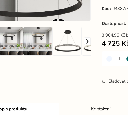
Kód:
J4387/
Dostupnost:
3 904.96
Kč
4 725
K
Sledovat 
opis produktu
Ke stažení