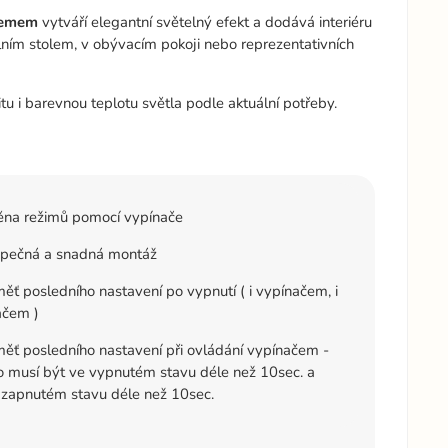
 lemem
vytváří elegantní světelný efekt a dodává interiéru
elním stolem, v obývacím pokoji nebo reprezentativních
tu i barevnou teplotu světla podle aktuální potřeby.
na režimů pomocí vypínače
pečná a snadná montáž
ť posledního nastavení po vypnutí ( i vypínačem, i
ačem )
ť posledního nastavení při ovládání vypínačem -
lo musí být ve vypnutém stavu déle než 10sec. a
 zapnutém stavu déle než 10sec.