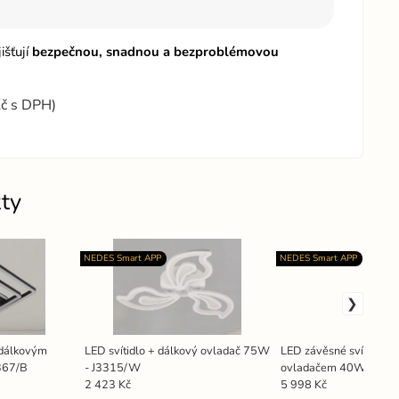
jišťují
bezpečnou, snadnou a bezproblémovou
Kč s DPH)
ty
NEDES Smart APP
NEDES Smart APP
s dálkovým
LED svítidlo + dálkový ovladač 75W
LED závěsné svítidlo s
367/B
- J3315/W
ovladačem 40W - J43
2 423 Kč
5 998 Kč