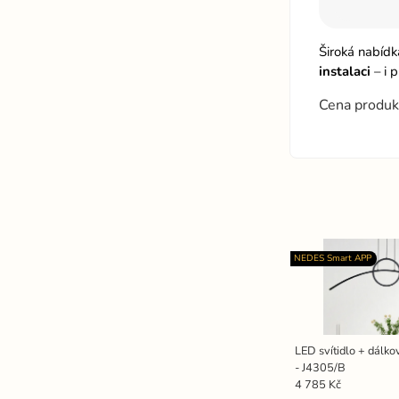
Široká nabíd
instalaci
– i 
Cena produk
NEDES Smart APP
LED svítidlo + dálk
- J4305/B
4 785 Kč