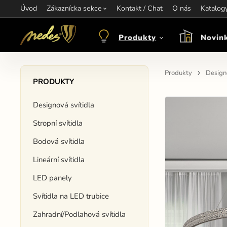
Úvod
Informace:
Zákaznícka sekce
Kontakt / Chat
Kontakt:
+421 907 263 473
O nás
Katalog
Otev
objednavkacz@nedes.sk
Produkty
Novin
Produkty
Designo
PRODUKTY
Designová svítidla
Stropní svítidla
Bodová svítidla
Lineární svítidla
LED panely
Svítidla na LED trubice
Zahradní/Podlahová svítidla