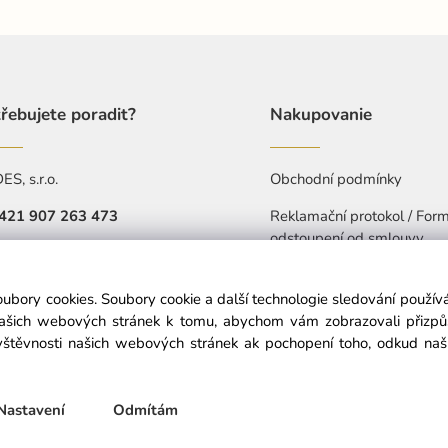
řebujete poradit?
Nakupovanie
S, s.r.o.
Obchodní podmínky
421 907 263 473
Reklamační protokol / Form
odstoupení od smlouvy
Pá: 7:30-15:30
Ochrana osobních údajů
objednavkacz@nedes.sk
oubory cookies. Soubory cookie a další technologie sledování použí
Prohlášení o přístupnosti
našich webových stránek k tomu, abychom vám zobrazovali přizp
štěvnosti našich webových stránek ak pochopení toho, odkud naši 
© Copyright © 2025 nedes.cz, All rights reserved
Nastavení
Odmítám