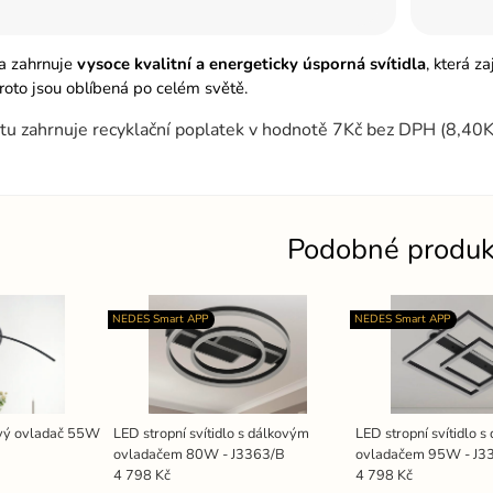
ka zahrnuje
vysoce kvalitní a energeticky úsporná svítidla
, která za
proto jsou oblíbená po celém světě.
tu zahrnuje recyklační poplatek v hodnotě 7Kč bez DPH (8,40
Podobné produk
NEDES Smart APP
NEDES Smart APP
ový ovladač 55W
LED stropní svítidlo s dálkovým
LED stropní svítidlo 
ovladačem 80W - J3363/B
ovladačem 95W - J3
4 798 Kč
4 798 Kč