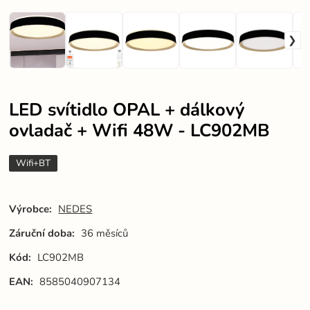
LED svítidlo OPAL + dálkový
ovladač + Wifi 48W - LC902MB
Wifi+BT
Výrobce:
NEDES
Záruční doba:
36 měsíců
Kód:
LC902MB
EAN:
8585040907134