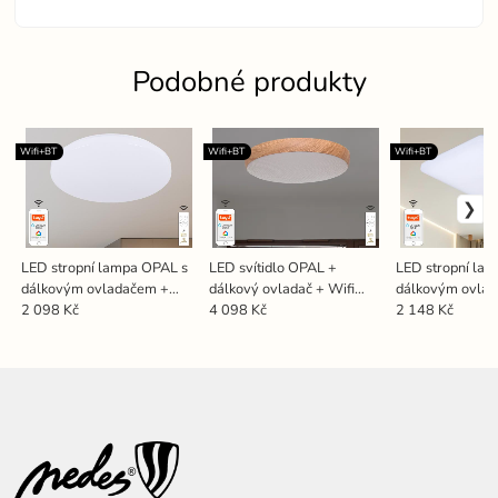
Podobné produkty
Wifi+BT
Wifi+BT
Wifi+BT
LED stropní lampa OPAL s
LED svítidlo OPAL +
LED stropní la
dálkovým ovladačem +
dálkový ovladač + Wifi
dálkovým ovla
Wifi 48W - LC902S
48W - LC942W
Wifi 48W - LC
2 098 Kč
4 098 Kč
2 148 Kč