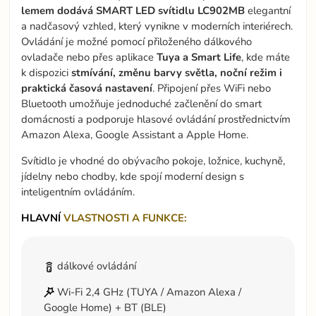
lemem
dodává
SMART
LED
svítidlu
LC902MB
elegantní
a nadčasový vzhled, který vynikne v moderních interiérech.
Ovládání je možné pomocí přiloženého dálkového
ovladače nebo přes aplikace
Tuya a Smart Life
, kde máte
k dispozici
stmívání, změnu barvy světla, noční režim i
praktická časová nastavení
. Připojení přes WiFi nebo
Bluetooth umožňuje jednoduché začlenění do smart
domácnosti a podporuje hlasové ovládání prostřednictvím
Amazon Alexa, Google Assistant a Apple Home.
Svítidlo je vhodné do obývacího pokoje, ložnice, kuchyně,
jídelny nebo chodby, kde spojí moderní design s
inteligentním ovládáním.
HLAVNÍ
VLASTNOSTI A FUNKCE:
dálkové ovládání
Wi-Fi 2,4 GHz (TUYA / Amazon Alexa /
Google Home) + BT (BLE)