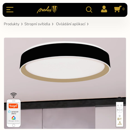
0
Produkty
Stropní svítidla
Ovládání aplikací