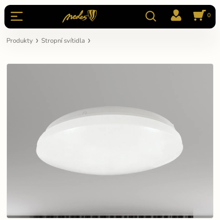
0
Produkty
Stropní svítidla