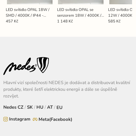
LED svítidlo OPAL 18W /
LED svítidlo OPAL se
LED svítidlo OP
SMD / 4000K / IP44 -
senzorem 18W / 4000K /
12W / 4000K / 
LCL422S/44
MS / IP44 - LCL422M/44
LCL421P
457 Kč
1 148 Kč
585 Kč
Hlavní vizí společnosti NEDES je dodávat a distribuovat kvalitní
produkty, které šetří elektrickou energii a dále se úspěšně
rozvíjet.
Nedes
CZ
/
SK
/
HU
/
AT
/
EU
Instagram
Meta(Facebook)