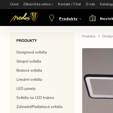
Úvod
Informace:
Zákaznícka sekce
Kontakt / Chat
Kontakt:
+421 907 263 473
O nás
Katalog
Otev
objednavkacz@nedes.sk
Produkty
Novin
Produkty
Designo
PRODUKTY
Designová svítidla
Stropní svítidla
Bodová svítidla
Lineární svítidla
LED panely
Svítidla na LED trubice
Zahradní/Podlahová svítidla