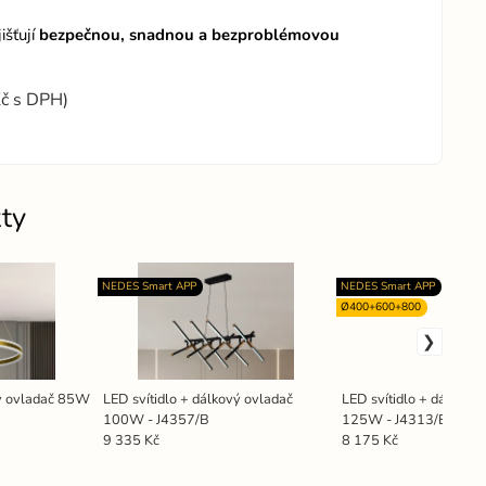
jišťují
bezpečnou, snadnou a bezproblémovou
Kč s DPH)
ty
NEDES Smart APP
NEDES Smart APP
Ø400+600+800
vý ovladač 85W
LED svítidlo + dálkový ovladač
LED svítidlo + dálkový
100W - J4357/B
125W - J4313/B
9 335 Kč
8 175 Kč