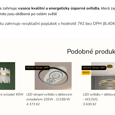
ka zahrnuje
vysoce kvalitní a energeticky úsporná svítidla
, která za
proto jsou oblíbená po celém světě
tu zahrnuje recyklační poplatek v hodnotě 7Kč bez DPH (8,40
Podobné produk
NEDES Smart APP
NEDES Smart APP
Ø600
ový ovladač 40W
LED stropní svítidlo s dálkovým
LED svítidlo + dálko
ovladačem 105W - J1338/W
- J4315/G
4 373 Kč
3 630 Kč