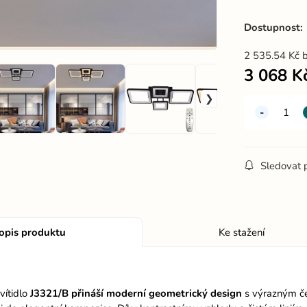
Dostupnost:
2 535.54
Kč
3 068
K
Sledovat 
opis produktu
Ke stažení
vítidlo
J3321/B přináší moderní geometrický design
s výrazným če