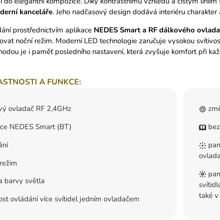
 do elegantní kompozice. Díky kontrastnímu vzhledu a čistým linií
oderní kanceláře
. Jeho nadčasový design dodává interiéru charakter 
ní prostřednictvím aplikace
NEDES Smart a RF dálkového ovlada
ivovat noční režim. Moderní LED technologie zaručuje vysokou svítivos
hodou je i paměť posledního nastavení, která zvyšuje komfort při ka
ASTNOSTI A FUNKCE:
vý ovladač RF 2,4GHz
změ
ace NEDES Smart (BT)
bez
ání
pamě
ovlad
režim
pamě
 barvy světla
svítid
také v
t ovládání více svítidel jedním ovladačem