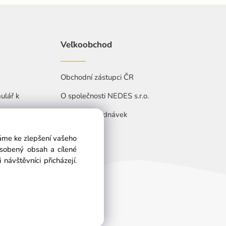
Veľkoobchod
Obchodní zástupci ČR
ulář k
O společnosti NEDES s.r.o.
Přehled objednávek
váme ke zlepšení vašeho
ůsobený obsah a cílené
návštěvníci přicházejí.