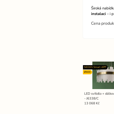
Široká nabíd
instalaci
– i 
Cena produk
NEDES Smart APP
Ø600
LED svítidlo + dálk
- J6338/C
13 068 Kč