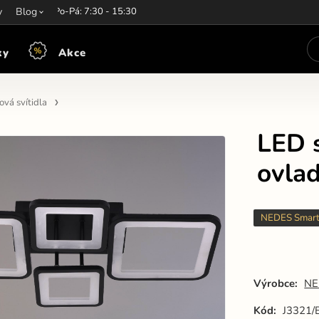
y
írací hodiny:
Blog
Po-Pá: 7:30 - 15:30
ky
Akce
vá svítidla
LED s
ovla
NEDES Smar
Výrobce:
NE
Kód:
J3321/