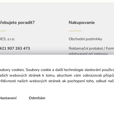
řebujete poradit?
Nakupovanie
S, s.r.o.
Obchodní podmínky
421 907 263 473
Reklamační protokol / Form
odstoupení od smlouvy
Pá: 7:30-15:30
Ochrana osobních údajů
objednavkacz@nedes.sk
oubory cookies. Soubory cookie a další technologie sledování použí
Prohlášení o přístupnosti
našich webových stránek k tomu, abychom vám zobrazovali přizp
štěvnosti našich webových stránek ak pochopení toho, odkud naši 
© Copyright © 2025 nedes.cz, All rights reserved
Nastavení
Odmítám
Vytvořeno systémem ClickEshop.cz