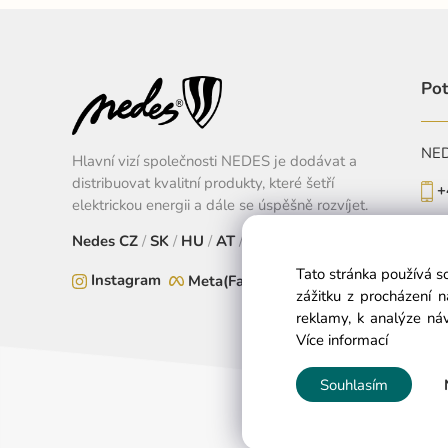
Pot
NEDE
Hlavní vizí společnosti NEDES je dodávat a
distribuovat kvalitní produkty, které šetří
+
elektrickou energii a dále se úspěšně rozvíjet.
Po-
Nedes
CZ
/
SK
/
HU
/
AT
/
EU
Tato stránka používá s
Instagram
Meta(Facebook)
zážitku z procházení 
reklamy, k analýze náv
Více informací
Souhlasím