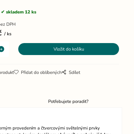
skladem 12 ks
bez DPH
č
ks
produkt
Přidat do oblíbených
Sdílet
Potřebujete poradit?
rným provedením a čtvercovými světelnými prvky