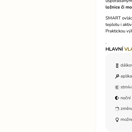
uspořádanými
ložnice či m
SMART ovládá
teplotu i akt
Praktickou vý
.
HLAVNÍ
VL
dálko
aplik
stmív
noční 
změna
možnos