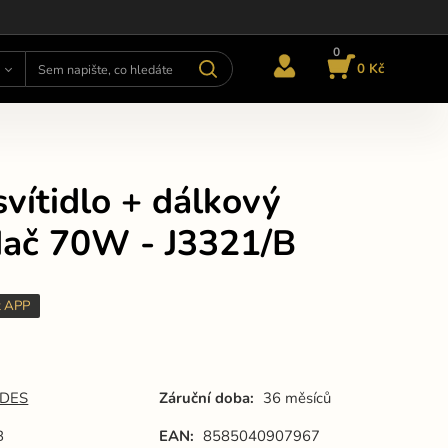
0
0 Kč
vítidlo + dálkový
dač 70W - J3321/B
t APP
DES
Záruční doba:
36 měsíců
B
EAN:
8585040907967