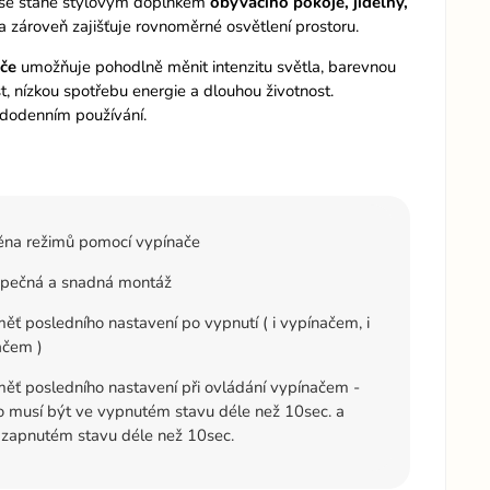
m se stane stylovým doplňkem
obývacího pokoje, jídelny,
a zároveň zajišťuje rovnoměrné osvětlení prostoru.
če
umožňuje pohodlně měnit intenzitu světla, barevnou
t, nízkou spotřebu energie a dlouhou životnost.
ždodenním používání.
na režimů pomocí vypínače
pečná a snadná montáž
ť posledního nastavení po vypnutí ( i vypínačem, i
ačem )
ť posledního nastavení při ovládání vypínačem -
lo musí být ve vypnutém stavu déle než 10sec. a
 zapnutém stavu déle než 10sec.