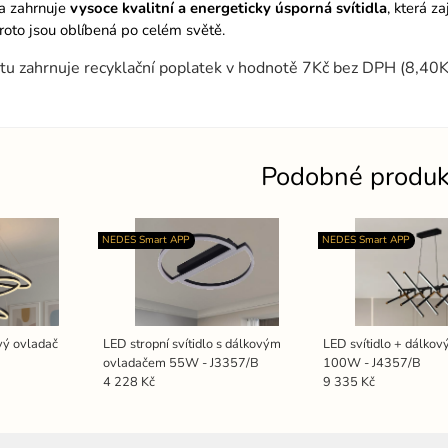
ka zahrnuje
vysoce kvalitní a energeticky úsporná svítidla
, která za
proto jsou oblíbená po celém světě.
tu zahrnuje recyklační poplatek v hodnotě 7Kč bez DPH (8,40
Podobné produk
NEDES Smart APP
NEDES Smart APP
vý ovladač
LED stropní svítidlo s dálkovým
LED svítidlo + dálkov
ovladačem 55W - J3357/B
100W - J4357/B
4 228 Kč
9 335 Kč