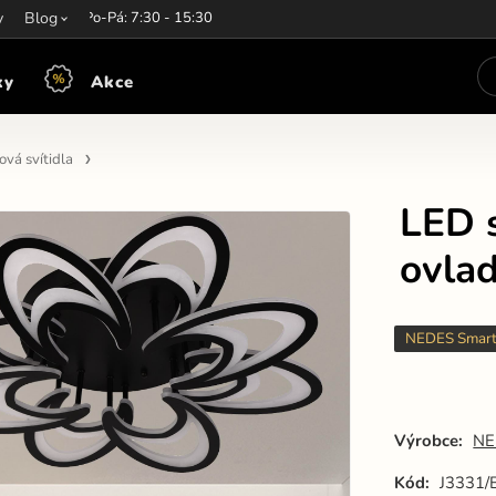
y
írací hodiny:
Blog
Po-Pá: 7:30 - 15:30
ky
Akce
vá svítidla
LED s
ovla
NEDES Smar
Výrobce:
NE
Kód:
J3331/