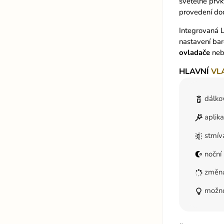
světelné prvk
provedení dod
Integrovaná L
nastavení ba
ovladače
neb
HLAVNÍ
VL
dálko
aplik
stmív
noční 
změna
možnos