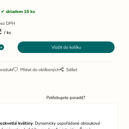
skladem 15 ks
bez DPH
č
ks
produkt
Přidat do oblíbených
Sdílet
Potřebujete poradit?
rozkvetlé
květiny
. Dynamicky uspořádané obloukové