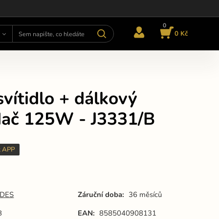
0
0 Kč
vítidlo + dálkový
dač 125W - J3331/B
t APP
DES
Záruční doba:
36 měsíců
B
EAN:
8585040908131