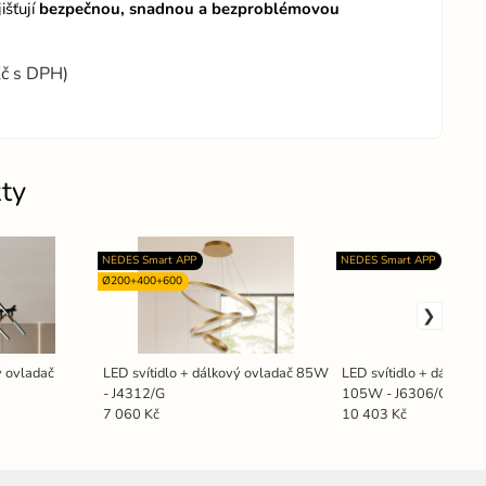
jišťují
bezpečnou, snadnou a bezproblémovou
Kč s DPH)
ty
NEDES Smart APP
NEDES Smart APP
Ø200+400+600
ý ovladač
LED svítidlo + dálkový ovladač 85W
LED svítidlo + dálkový
- J4312/G
105W - J6306/C
7 060 Kč
10 403 Kč