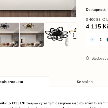
Dostupnost:
3 400.83
Kč
4 115
K
Sledovat 
opis produktu
Ke stažení
vítidlo J3331/B
zaujme výrazným designem inspirovaným tvarem