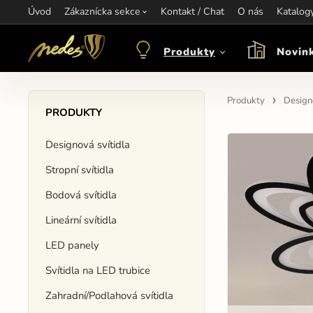
Úvod
Informace:
Zákaznícka sekce
Kontakt / Chat
Kontakt:
+421 907 263 473
O nás
Katalog
Otev
objednavkacz@nedes.sk
Produkty
Novin
Produkty
Designo
PRODUKTY
Designová svítidla
Stropní svítidla
Bodová svítidla
Lineární svítidla
LED panely
Svítidla na LED trubice
Zahradní/Podlahová svítidla