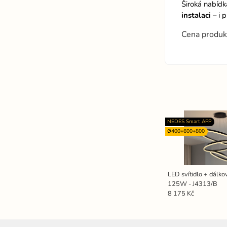
Široká nabíd
instalaci
– i 
Cena produk
NEDES Smart APP
Ø400+600+800
LED svítidlo + dálko
125W - J4313/B
8 175 Kč