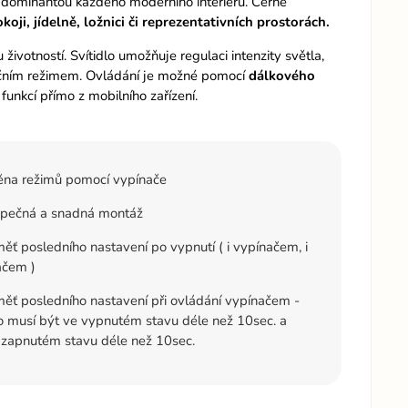
ne dominantou každého moderního interiéru. Černé
oji, jídelně, ložnici či reprezentativních prostorách.
votností. Svítidlo umožňuje regulaci intenzity světla,
nočním režimem. Ovládání je možné pomocí
dálkového
funkcí přímo z mobilního zařízení.
na režimů pomocí vypínače
pečná a snadná montáž
ť posledního nastavení po vypnutí ( i vypínačem, i
ačem )
ť posledního nastavení při ovládání vypínačem -
lo musí být ve vypnutém stavu déle než 10sec. a
 zapnutém stavu déle než 10sec.