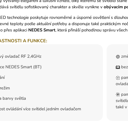
y vytvářejí elegantní a luxusní vzhled, díky kterému se svítidlo sta
ává svítidlu sofistikovaný charakter a skvěle vynikne v
obývacím pok
ED technologie poskytuje rovnoměrné a úsporné osvětlení s dlouhou ži
revné teploty podle aktuální potřeby a disponuje také praktickým 
o přes aplikaci
NEDES
Smart
, která přináší pohodlnou správu všech 
ASTNOSTI A FUNKCE:
vý ovladač RF 2,4GHz
změ
ace NEDES Smart (BT)
bez
ání
pamě
ovlad
režim
pamě
 barvy světla
svítid
také v
t ovládání více svítidel jedním ovladačem