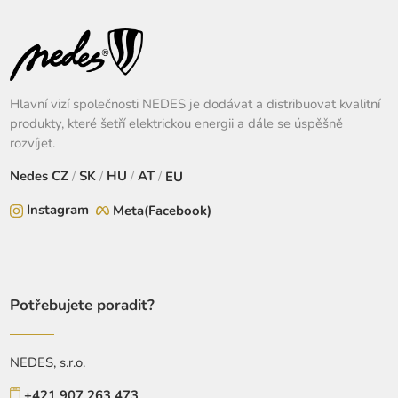
Hlavní vizí společnosti NEDES je dodávat a distribuovat kvalitní
produkty, které šetří elektrickou energii a dále se úspěšně
rozvíjet.
Nedes
CZ
/
SK
/
HU
/
AT
/
EU
Instagram
Meta(Facebook)
Potřebujete poradit?
NEDES, s.r.o.
+421 907 263 473