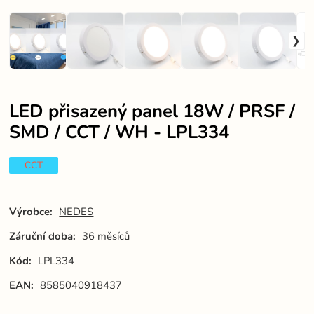
LED přisazený panel 18W / PRSF /
SMD / CCT / WH - LPL334
CCT
Výrobce:
NEDES
Záruční doba:
36 měsíců
Kód:
LPL334
EAN:
8585040918437