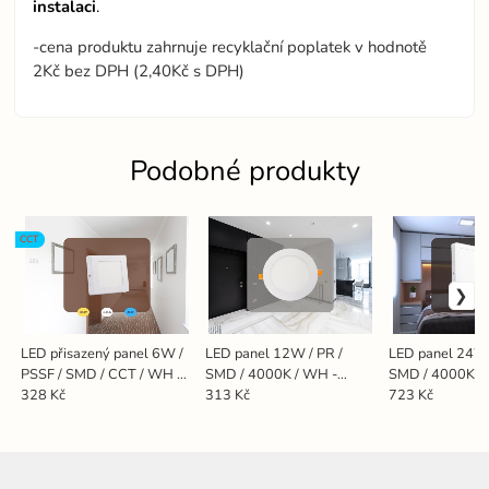
instalaci
.
-cena produktu zahrnuje recyklační poplatek v hodnotě
2Kč bez DPH (2,40Kč s DPH)
Podobné produkty
CCT
LED přisazený panel 6W /
LED panel 12W / PR /
LED panel 24W 
PSSF / SMD / CCT / WH -
SMD / 4000K / WH -
SMD / 4000K /
LPL431
LPL123
LPL425
328 Kč
313 Kč
723 Kč