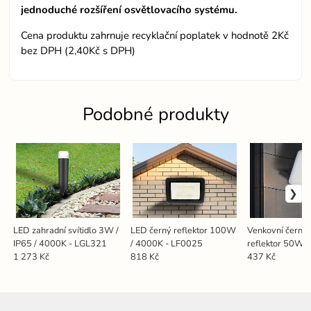
jednoduché rozšíření osvětlovacího systému.
Cena produktu zahrnuje recyklační poplatek v hodnotě 2Kč
bez DPH (2,40Kč s DPH)
Podobné produkty
LED zahradní svítidlo 3W /
LED černý reflektor 100W
Venkovní černý
IP65 / 4000K - LGL321
/ 4000K - LF0025
reflektor 50W /
LF7024
1 273 Kč
818 Kč
437 Kč