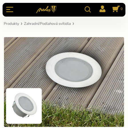
0
Produkty
Zahradní/Podlahová svítidla