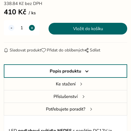
338.84
Kč
bez DPH
410
Kč
ks
Sledovat produkt
Přidat do oblíbených
Sdílet
Popis produktu
Ke stažení
Příslušenství
Potřebujete poradit?
LED
podlahové
svítidlo
NEDES
s napětím DC12V je