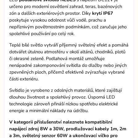
určeno pro moderní osvětlení zahrad, teras, bazénových
zón a dalších exteriérových prostor. Díky
krytí IP67
poskytuje vysokou odolnost vůči vodě, prachu a
nepříznivým povětrnostním podmínkám, což zaručuje jeho
spolehlivé používání po celý rok.
Teplé bílé světlo vytváří příjemný světelný efekt a pomáhá
dotvářet útulnou atmosféru v okolí altánů, chodníků, plotů
či okrasné zeleně. Podlahová montáž umožňuje
nenápadné zakomponování svítidla do dlažby nebo jiných
zpevněných ploch, přičemž efektivně zvýrazňuje vybrané
části exteriéru.
Svítidlo je vyrobeno z odolných materiálů, které zajišťují
dlouhou životnost a spolehlivý provoz. Úsporná LED
technologie zároveň přináší nízkou spotřebu elektrické
energie a minimální náklady na údržbu.
V kategorii příslušenství naleznete kompatibilní
napájecí zdroj 8W a 30W, prodlužovací kabely 1m, 2m
a 3m, světelný senzor 60W a ukončovací víčko pro