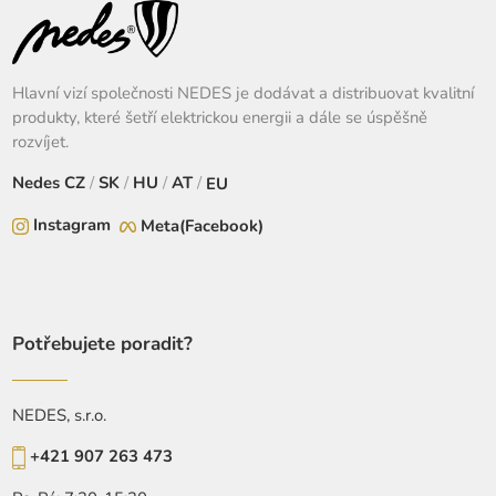
Hlavní vizí společnosti NEDES je dodávat a distribuovat kvalitní
produkty, které šetří elektrickou energii a dále se úspěšně
rozvíjet.
Nedes
CZ
/
SK
/
HU
/
AT
/
EU
Instagram
Meta(Facebook)
Potřebujete poradit?
NEDES, s.r.o.
+421 907 263 473