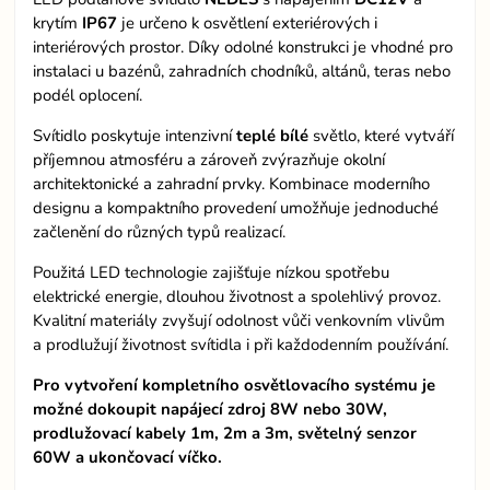
krytím
IP67
je určeno k osvětlení exteriérových i
interiérových prostor. Díky odolné konstrukci je vhodné pro
instalaci u bazénů, zahradních chodníků, altánů, teras nebo
podél oplocení.
Svítidlo poskytuje intenzivní
teplé
bílé
světlo, které vytváří
příjemnou atmosféru a zároveň zvýrazňuje okolní
architektonické a zahradní prvky. Kombinace moderního
designu a kompaktního provedení umožňuje jednoduché
začlenění do různých typů realizací.
Použitá LED technologie zajišťuje nízkou spotřebu
elektrické energie, dlouhou životnost a spolehlivý provoz.
Kvalitní materiály zvyšují odolnost vůči venkovním vlivům
a prodlužují životnost svítidla i při každodenním používání.
Pro vytvoření kompletního osvětlovacího systému je
možné dokoupit napájecí zdroj 8W nebo 30W,
prodlužovací kabely 1m, 2m a 3m, světelný senzor
60W a ukončovací víčko.