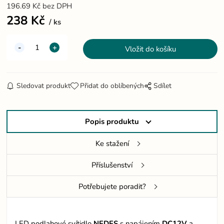
196.69
Kč
bez DPH
238
Kč
ks
Sledovat produkt
Přidat do oblíbených
Sdílet
Popis produktu
Ke stažení
Příslušenství
Potřebujete poradit?
LED podlahové svítidlo
NEDES
s napájením
DC12V
a