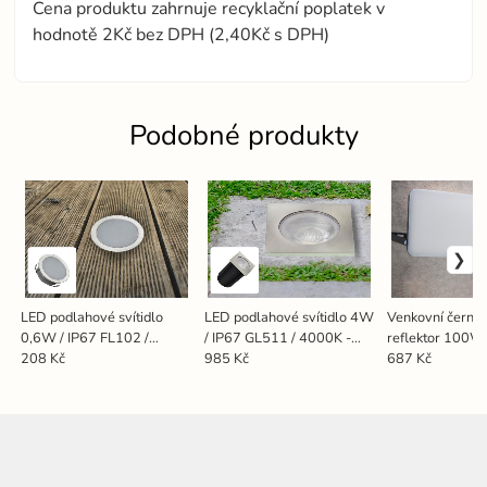
Cena produktu zahrnuje recyklační poplatek v
hodnotě 2Kč bez DPH (2,40Kč s DPH)
Podobné produkty
LED podlahové svítidlo
LED podlahové svítidlo 4W
Venkovní černý
0,6W / IP67 FL102 /
/ IP67 GL511 / 4000K -
reflektor 100W
4000K - LFL121
LGL524S
LF7025
208 Kč
985 Kč
687 Kč