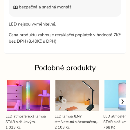
bezpečná a snadná montáž
LED nejsou vyměnitelné.
Cena produktu zahrnuje recyklační poplatek v hodnotě 7Kč
bez DPH (8,40Kč s DPH)
Podobné produkty
LED atmosférická lampa
LED lampa JENY
LED atmosféric
STAR s dálkovým
stmívatelná s časovačem,
STAR s dálkov
ovladačem 12W /
bezdrátovým nabíjením a
ovladačem 5W 
1 023 Kč
2 103 Kč
768 Kč