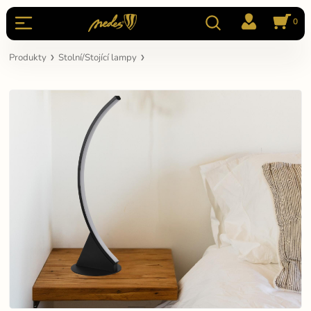
0
Produkty
Stolní/Stojící lampy