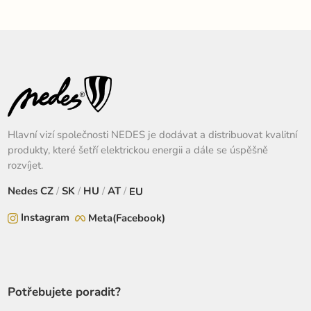
RGBIC+W - DL6401
USB 8W - DL4305/B
RGBIC+W - DL
Hlavní vizí společnosti NEDES je dodávat a distribuovat kvalitní
produkty, které šetří elektrickou energii a dále se úspěšně
rozvíjet.
Nedes
CZ
/
SK
/
HU
/
AT
/
EU
Instagram
Meta(Facebook)
Potřebujete poradit?