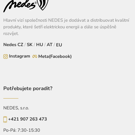
Hlavní vizí společnosti NEDES je dodávat a distribuovat kvalitní
produkty, které šetří elektrickou energii a dále se úspěšně
rozvíjet.
Nedes
CZ
/
SK
/
HU
/
AT
/
EU
Instagram
Meta(Facebook)
Potřebujete poradit?
NEDES, s.r.o.
+421 907 263 473
Po-Pá: 7:30-15:30