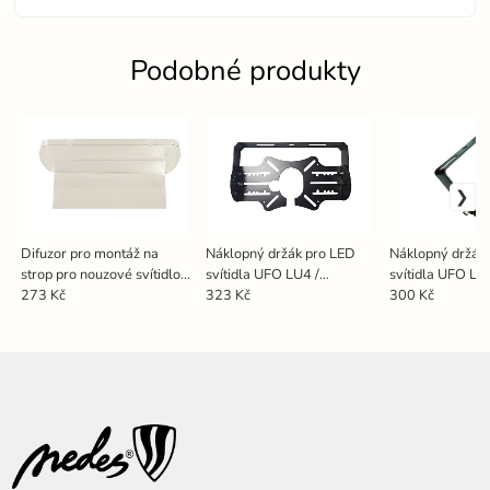
Podobné produkty
Difuzor pro montáž na
Náklopný držák pro LED
Náklopný držák
strop pro nouzové svítidlo
svítidla UFO LU4 /
svítidla UFO LU
LEL103 - HE11
100W/150W/200W/300
150W - HU22
273 Kč
323 Kč
300 Kč
W - HU4