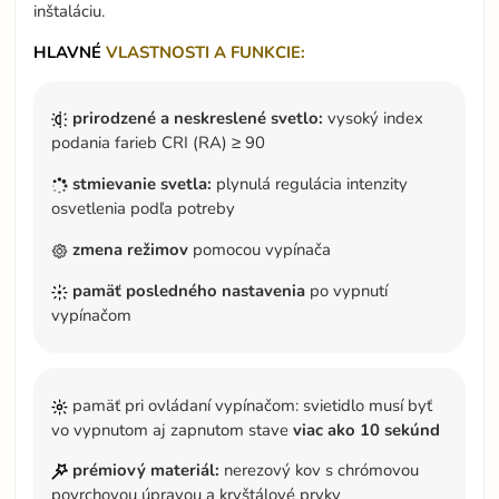
inštaláciu.
HLAVNÉ
VLASTNOSTI A FUNKCIE:
prirodzené a neskreslené svetlo:
vysoký index
podania farieb CRI (RA) ≥ 90
stmievanie svetla:
plynulá regulácia intenzity
osvetlenia podľa potreby
zmena režimov
pomocou vypínača
pamäť posledného nastavenia
po vypnutí
vypínačom
pamäť pri ovládaní vypínačom: svietidlo musí byť
vo vypnutom aj zapnutom stave
viac ako 10 sekúnd
prémiový materiál:
nerezový kov s chrómovou
povrchovou úpravou a kryštálové prvky