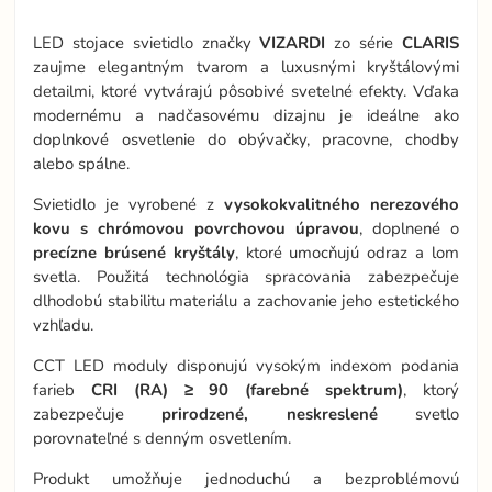
LED stojace svietidlo značky
VIZARDI
zo série
CLARIS
zaujme elegantným tvarom a luxusnými kryštálovými
detailmi, ktoré vytvárajú pôsobivé svetelné efekty. Vďaka
modernému a nadčasovému dizajnu je ideálne ako
doplnkové osvetlenie do obývačky, pracovne, chodby
alebo spálne.
Svietidlo je vyrobené z
vysokokvalitného nerezového
kovu s chrómovou povrchovou úpravou
, doplnené o
precízne brúsené kryštály
, ktoré umocňujú odraz a lom
svetla. Použitá technológia spracovania zabezpečuje
dlhodobú stabilitu materiálu a zachovanie jeho estetického
vzhľadu.
CCT LED moduly disponujú vysokým indexom podania
farieb
CRI (RA) ≥ 90 (farebné spektrum)
, ktorý
zabezpečuje
prirodzené, neskreslené
svetlo
porovnateľné s denným osvetlením.
Produkt umožňuje jednoduchú a bezproblémovú